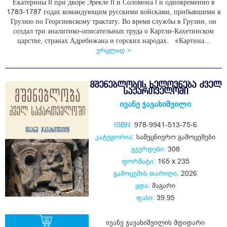
Екатерины II при дворе Эрекле II и Соломона I и одновременно в
1783-1787 годах командующим русскими войсками, прибывшими в
Грузию по Георгиевскому трактату. Во время службы в Грузии, он
создал три аналитико-описательных труда о Картли-Кахетинском
царстве, странах Адребижана и горских народах. «Картина...
ვრცლად >
ᲛᲨᲔᲜᲔᲑᲚᲝᲑᲘᲡ ᲮᲔᲚᲝᲕᲜᲔᲑᲐ ᲫᲕᲔᲚ
ᲡᲐᲥᲐᲠᲗᲕᲔᲚᲝᲨᲘ
ივანე ჯავახიშვილი
ISBN:
978-9941-513-75-6
კატეგორია:
სამეცნიერო გამოცემები
გვერდები:
308
ფორმატი:
165 x 235
გამოცემის თარიღი:
2026
ყდა:
მაგარი
ფასი:
39.95
ივანე ჯავახიშვილის მდიდარი