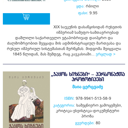
ყდა:
რბილი
ფასი:
9.95
­XIX საუკუნის დასაწყისიდან რუსეთის
იმპერიამ სამეფო-სამთავროებად
ყიდვა
დაშლილი საქართველო ეტაპობრივად დაიპყრო და
ძალმომრეობით შეეცადა მის ადმინისტრაციულ მართვასა და
რუსულ იმპერიულ სისტემასთან შერწყმას. მიდგომა შეიცვალა
1845 წლიდან, მას შემდეგ, რაც კავკასიაში...
ვრცლად >
„ᲯᲐᲧᲝᲡ ᲮᲘᲖᲜᲔᲑᲘ“ – ᲞᲔᲠᲡᲝᲜᲐᲟᲗᲐ
ᲞᲠᲝᲢᲝᲢᲘᲞᲔᲑᲘ
მაია ცერცვაძე
ISBN:
978-9941-513-58-9
კატეგორია:
სამეცნიერო გამოცემები
,
კრიტიკა-ესეისტიკა-დოკუმენტური
პროზა
გვერდები:
80