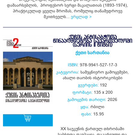
დამაარსებლის, პროფესორ სერგი მაკალათიას (1893-1974),
პრაქტიკულად ყველა შრომას, რომელიც თანამედროვე
მკითხველს...
ვრცლად >
ᲥᲣᲩᲘᲡ ᲐᲜᲢᲘᲡᲐᲑᲭᲝᲗᲐ
ᲬᲘᲜᲐᲐᲦᲛᲓᲔᲒᲝᲑᲐ ᲡᲐᲥᲐᲠᲗᲕᲔᲚᲝᲨᲘ
(ᲡᲔᲠᲘᲘᲡ II ᲬᲘᲒᲜᲘ)
ქეთი სართანია
ISBN:
978-9941-527-17-3
კატეგორია:
სამეცნიერო გამოცემები
,
ახალი თაობის ისტორიკოსები
გვერდები:
192
ფორმატი:
135 x 200
გამოცემის თარიღი:
2026
ყდა:
რბილი
ფასი:
15.95
XX საუკუნის ქართულ თხრობაში
საბჭოთა ოკუპაცია, დაკარგული და