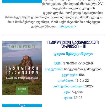
ქართველთა ცნობიერებაში სახელი XVII
საუკუნეში მოღვაწე კახეთის
ყიდვა
დედოფლისა, რომელიც ბაგრატიონთა
მუხრანულ შტოს ეკუთვნოდა. იმდენად დიდი და შთამბეჭდავია
მისი მოწამებრივი ღვაწლი, რომ საქრისტიანოში არსებული
უამრავი წმინდა...
ვრცლად >
ᲘᲡᲢᲝᲠᲘᲣᲚᲘ ᲡᲐᲥᲐᲠᲗᲕᲔᲚᲝ.
ᲨᲠᲝᲛᲔᲑᲘ – III
დავით მუსხელიშვილი
ISBN:
978-9941-513-29-9
კატეგორია:
სამეცნიერო გამოცემები
გვერდები:
584
ფორმატი:
16,5 x 22
გამოცემის თარიღი:
2025
ყდა:
მაგარი
ფასი:
39.95