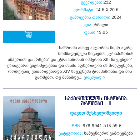
გვერდები:
232
ფორმატი:
14.5 X 20.5
გამოცემის თარიღი:
2024
ყდა:
რბილი
ფასი:
19.95
ნაშრომი ამავე ავტორის მიერ ადრე
მომზადებული წიგნების „ტრაპიზონის
ყიდვა
იმპერიის დაარსება“ და „ტრაპიზონის იმპერია XIII საუკუნეში“
ერთგვარი გაგრძელებაა და მასში აღწერილია ის მოვლენები,
რომლებიც ვითარდებოდა XIV საუკუნეში ტრაპიზონსა და მის
გარშემო. თუ მანამდე...
ვრცლად >
ᲡᲐᲥᲐᲠᲗᲕᲔᲚᲝᲡ ᲘᲡᲢᲝᲠᲘᲐ.
ᲨᲠᲝᲛᲔᲑᲘ – II
დავით მუსხელიშვილი
ISBN:
978-9941-513-59-6
კატეგორია:
სამეცნიერო გამოცემები