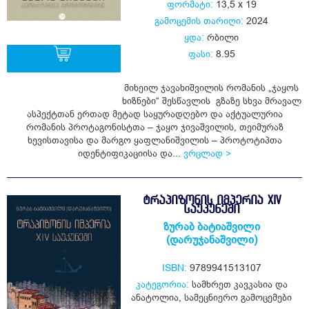
ფორმატი:
13,5 x 19
გამოცემის თარიღი:
2024
ყდა:
რბილი
ფასი:
8.95
მიხეილ ჯავახიშვილის რომანის „ჯაყოს
ყიდვა
ხიზნები“ შესწავლის გზაზე სხვა მრავალ
ასპექტთან ერთად მეტად საყურადღებო და აქტუალურია
რომანის პროტაგონისტთა – ჯაყო ჯივაშვილის, თეიმურაზ
ხევისთავისა და მარგო ყაფლანიშვილის – პროტოტიპთა
იდენტიფიკაციისა და...
ვრცლად >
ᲢᲠᲐᲞᲘᲖᲝᲜᲘᲡ ᲘᲛᲞᲔᲠᲘᲐ XIV
ᲡᲐᲣᲙᲣᲜᲔᲨᲘ
ზურაბ ბატიაშვილი
(დარუჯანაშვილი)
ISBN:
9789941513107
კატეგორია:
სამხრეთ კავკასია და
ანატოლია
,
სამეცნიერო გამოცემები