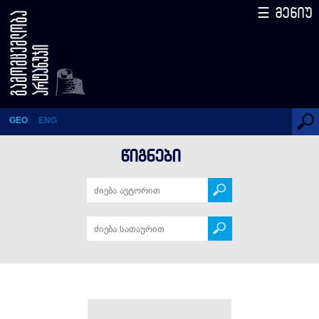
☰ მენიუ
წიგნები
GEO
ENG
ᲬᲘᲒᲜᲔᲑᲘ