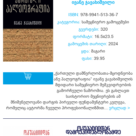
ივანე ჯავახიშვილი
ISBN:
978-9941-513-36-7
კატეგორია:
სამეცნიერო გამოცემები
გვერდები:
320
ფორმატი:
16.5x23.5
გამოცემის თარიღი:
2024
ყდა:
მაგარი
ფასი:
39.95
„ქართული დამწერლობათა-მცოდნეობა
ანუ პალეოგრაფია“ ივანე ჯავახიშვილის
მდიდარი სამეცნიერო მემკვიდრეობის
გამორჩეული ნაშრომია. ეს გახლავთ
ყიდვა
საისტორიო მეცნიერების ამ
მნიშვნელოვანი დარგის პირველი ფუნდამენტური კვლევა,
რომელიც ავტორმა ჩვეული პროფესიონალიზმით...
ვრცლად >
ᲝᲙᲣᲞᲐᲪᲘᲘᲓᲐᲜ
ᲓᲐᲛᲝᲣᲙᲘᲓᲔᲑᲚᲝᲑᲐᲛᲓᲔ