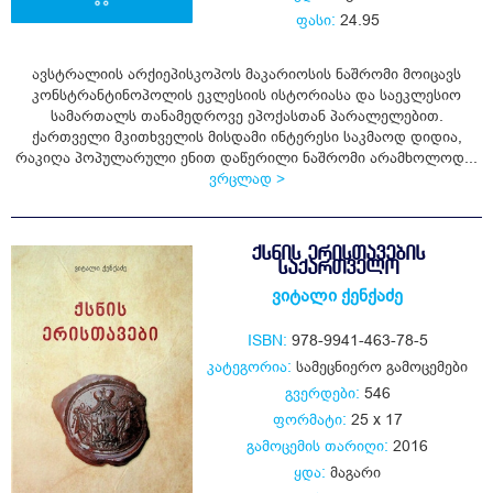
ფასი:
24.95
ყიდვა
ავსტრალიის არქიეპისკოპოს მაკარიოსის ნაშრომი მოიცავს
კონსტრანტინოპოლის ეკლესიის ისტორიასა და საეკლესიო
სამართალს თანამედროვე ეპოქასთან პარალელებით.
ქართველი მკითხველის მისდამი ინტერესი საკმაოდ დიდია,
რაკიღა პოპულარული ენით დაწერილი ნაშრომი არამხოლოდ...
ვრცლად >
ᲥᲡᲜᲘᲡ ᲔᲠᲘᲡᲗᲐᲕᲔᲑᲘᲡ
ᲡᲐᲥᲐᲠᲗᲕᲔᲚᲝ
ვიტალი ქენქაძე
ISBN:
978-9941-463-78-5
კატეგორია:
სამეცნიერო გამოცემები
გვერდები:
546
ფორმატი:
25 x 17
გამოცემის თარიღი:
2016
ყდა:
მაგარი