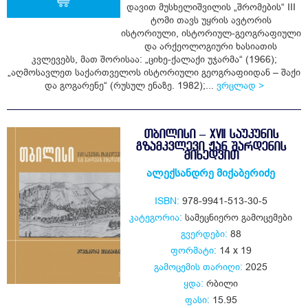
დავით მუსხელიშვილის „შრომების“ III
ტომი თავს უყრის ავტორის
ისტორიული, ისტორიულ-გეოგრაფიული
ყიდვა
და არქეოლოგიური ხასიათის
კვლევებს, მათ შორისაა: „ციხე-ქალაქი უჯარმა“ (1966);
„აღმოსავლეთ საქართველოს ისტორიული გეოგრაფიიდან – შაქი
და გოგარენე“ (რუსულ ენაზე. 1982);...
ვრცლად >
ᲗᲑᲘᲚᲘᲡᲘ – XVII ᲡᲐᲣᲙᲣᲜᲘᲡ
ᲒᲖᲐᲛᲙᲕᲚᲔᲕᲘ ᲟᲐᲜ ᲨᲐᲠᲓᲔᲜᲘᲡ
ᲛᲘᲮᲔᲓᲕᲘᲗ
ალექსანდრე მიქაბერიძე
ISBN:
978-9941-513-30-5
კატეგორია:
სამეცნიერო გამოცემები
გვერდები:
88
ფორმატი:
14 x 19
გამოცემის თარიღი:
2025
ყდა:
რბილი
ფასი:
15.95