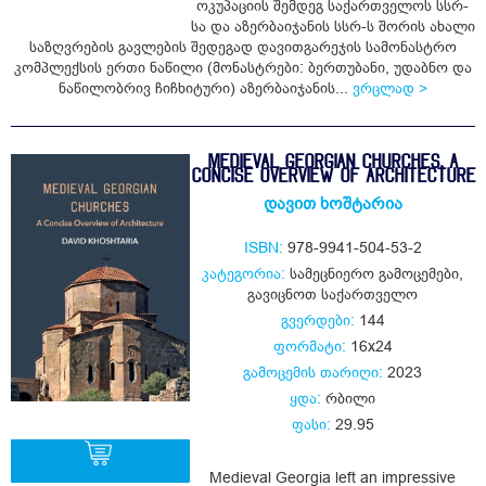
ოკუპაციის შემდეგ საქართველოს სსრ-
ყიდვა
სა და აზერბაიჯანის სსრ-ს შორის ახალი
საზღვრების გავლების შედეგად დავითგარეჯის სამონასტრო
კომპლექსის ერთი ნაწილი (მონასტრები: ბერთუბანი, უდაბნო და
ნაწილობრივ ჩიჩხიტური) აზერბაიჯანის...
ვრცლად >
MEDIEVAL GEORGIAN CHURCHES, A
CONCISE OVERVIEW OF ARCHITECTURE
დავით ხოშტარია
ISBN:
978-9941-504-53-2
კატეგორია:
სამეცნიერო გამოცემები
,
გავიცნოთ საქართველო
გვერდები:
144
ფორმატი:
16x24
გამოცემის თარიღი:
2023
ყდა:
რბილი
ფასი:
29.95
Medieval Georgia left an impressive