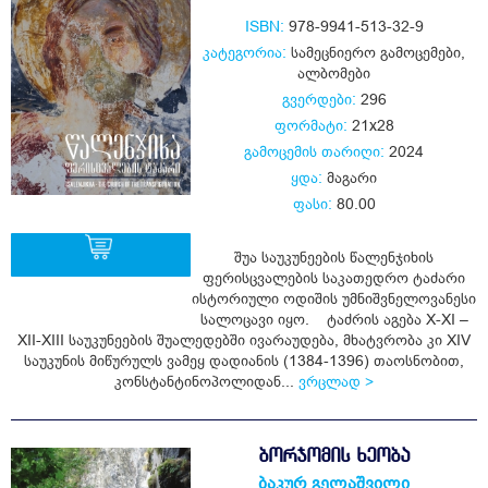
ISBN:
978-9941-513-32-9
კატეგორია:
სამეცნიერო გამოცემები
,
ალბომები
გვერდები:
296
ფორმატი:
21x28
გამოცემის თარიღი:
2024
ყდა:
მაგარი
ფასი:
80.00
შუა საუკუნეების წალენჯიხის
ფერისცვალების საკათედრო ტაძარი
ისტორიული ოდიშის უმნიშვნელოვანესი
ყიდვა
სალოცავი იყო. ტაძრის აგება X-XI –
XII-XIII საუკუნეების შუალედებში ივარაუდება, მხატვრობა კი XIV
საუკუნის მიწურულს ვამეყ დადიანის (1384‑1396) თაოსნობით,
კონსტანტინოპოლიდან...
ვრცლად >
ᲑᲝᲠᲯᲝᲛᲘᲡ ᲮᲔᲝᲑᲐ
ბაკურ გელაშვილი