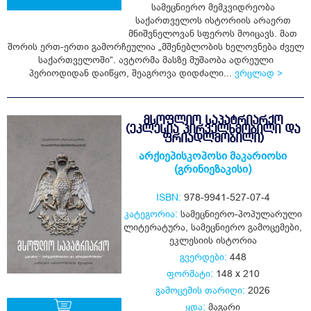
სამეცნიერო მემკვიდრეობა
საქართველოს ისტორიის არაერთ
მნიშვნელოვან სფეროს მოიცავს. მათ
ყიდვა
შორის ერთ-ერთი გამორჩეულია „მშენებლობის ხელოვნება ძველ
საქართველოში“. ავტორმა მასზე მუშაობა ადრეული
პერიოდიდან დაიწყო, შეაგროვა დიდძალი...
ვრცლად >
ᲛᲡᲝᲤᲚᲘᲝ ᲡᲐᲞᲐᲢᲠᲘᲐᲠᲥᲝ
(ᲔᲙᲚᲔᲡᲘᲐ ᲞᲘᲠᲕᲔᲚᲮᲛᲝᲑᲘᲚᲘ ᲓᲐ
ᲤᲠᲘᲐᲓᲚᲛᲝᲑᲘᲚᲘ)
არქიეპისკოპოსი მაკარიოსი
(გრინიეზაკისი)
ISBN:
978-9941-527-07-4
კატეგორია:
სამეცნიერო-პოპულარული
ლიტერატურა
,
სამეცნიერო გამოცემები
,
ეკლესიის ისტორია
გვერდები:
448
ფორმატი:
148 x 210
გამოცემის თარიღი:
2026
ყდა:
მაგარი