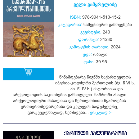
გელა გამყრელიძე
ISBN:
978-9941-513-15-2
კატეგორია:
სამეცნიერო გამოცემები
გვერდები:
240
ფორმატი:
21x30
გამოცემის თარიღი:
2024
ყდა:
რბილი
ფასი:
39.95
წინამდებარე წიგნში საქართველოს
იბერია-კოლხური პერიოდის (ძვ. წ VI ს.
- ახ. წ. IV ს.) ისტორიისა და
ყიდვა
არქეოლოგიის საკითხებია განხილული. ნაშროში ახალი
არქეოლოგიური მასალისა და წერილობითი წყაროების
ურთიერთშედარებისა და კვლევის საფუძველზე,
გარკვეულწილად, ხერხდება...
ვრცლად >
ᲥᲐᲠᲗᲣᲚᲘ ᲞᲐᲚᲔᲝᲒᲠᲐᲤᲘᲐ