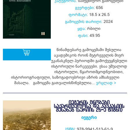
კატეგორია:
სამეცნიერო გამოცემები
გვერდები:
656
ფორმატი:
18.5 x 26.5
გამოცემის თარიღი:
2024
ყდა:
რბილი
ფასი:
49.95
წინამდებარე გამოცემაში შესულია
აკადემიკოს როინ მეტრეველის მიერ
უკანასკნელ პერიოდში გამოქვეყნებული
ისტორიული ნარკვევები. ესაა უშუალოდ
ყიდვა
ისტორიული, წყაროთმცოდნეობითი,
ისტორიოგრაფიული, საზოგადოებრივი აზრის ამსახველი
მასალა. გამოცემა გათვალისწინებულია...
ვრცლად >
ᲘᲔᲒᲔᲠᲘᲡ ᲪᲜᲝᲑᲔᲑᲘ
ᲡᲐᲥᲐᲠᲗᲕᲔᲚᲝᲡᲐ ᲓᲐ ᲙᲐᲕᲙᲐᲡᲘᲘᲡ
ᲨᲔᲡᲐᲮᲔᲑ (ᲡᲔᲠᲘᲘᲡ 25-Ე ᲬᲘᲒᲜᲘ)
იეგერი
ISBN:
978-9941-513-61-9