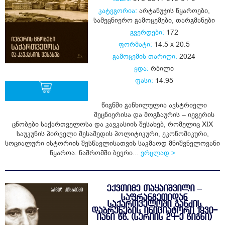
კატეგორია:
არტანუჯის წყაროები
,
სამეცნიერო გამოცემები
,
თარგმანები
გვერდები:
172
ფორმატი:
14.5 x 20.5
გამოცემის თარიღი:
2024
ყდა:
რბილი
ფასი:
14.95
წიგნში განხილულია ავსტრიელი
მეცნიერისა და მოგზაურის – იეგერის
ყიდვა
ცნობები საქართველოსა და კავკასიის შესახებ, რომელიც XIX
საუკუნის პირველი მესამედის პოლიტიკური, ეკონომიკური,
სოციალური ისტორიის შესწავლისათვის საკმაოდ მნიშვნელოვანი
წყაროა. ნაშრომში ბევრი...
ვრცლად >
ᲔᲥᲕᲗᲘᲛᲔ ᲗᲐᲧᲐᲘᲨᲕᲘᲚᲘ –
ᲡᲐᲤᲠᲐᲜᲒᲔᲗᲘᲓᲐᲜ
ᲡᲐᲥᲐᲠᲗᲕᲔᲚᲝᲨᲘ ᲒᲐᲜᲫᲘᲡ
ᲓᲐᲑᲠᲣᲜᲔᲑᲘᲡ ᲘᲜᲘᲪᲘᲐᲢᲝᲠᲘ 1930-
ᲘᲐᲜᲘ ᲬᲬ. (ᲡᲔᲠᲘᲘᲡ 24-Ე ᲬᲘᲒᲜᲘ)