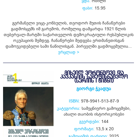
ყდა:
რბილი
ფასი:
15.95
გერმანელი ვიცე-კონსულის, თეოდორ მუთის ჩანაწერები
გადმოსცემს იმ გარემოს, რომელიც დამყარდა 1921 წლის
თებერვალ-მარტში საქართველოს დემოკრატიული რესპუბლიკის
ოკუპაციის შემდეგ. ჩანაწერები შედგება ერთმანეთისგან
დამოუკიდებელი სამი ნაწილისგან. პირველში გადმოცემულია...
ვრცლად >
ᲛᲘᲮᲔᲘᲚ ᲕᲝᲠᲝᲜᲪᲝᲕᲘ ᲓᲐ
ᲙᲐᲕᲙᲐᲡᲘᲘᲡ ᲡᲐᲛᲔᲤᲘᲡᲜᲐᲪᲕᲚᲝ
(ᲡᲔᲠᲘᲘᲡ I ᲬᲘᲒᲜᲘ)
გიორგი ჭკადუა
ISBN:
978-9941-513-87-9
კატეგორია:
სამეცნიერო გამოცემები
,
ახალი თაობის ისტორიკოსები
გვერდები:
144
ფორმატი:
13,5 x 20
გამოცემის თარიღი:
2025