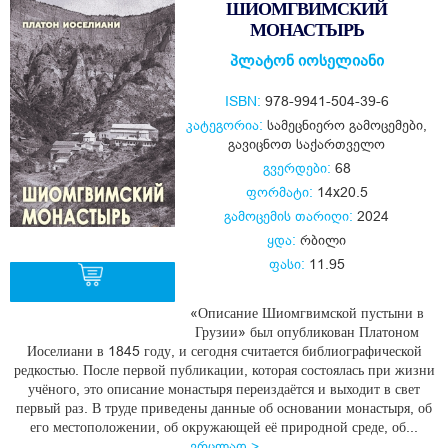
ШИОМГВИМСКИЙ
МОНАСТЫРЬ
პლატონ იოსელიანი
ISBN:
978-9941-504-39-6
კატეგორია:
სამეცნიერო გამოცემები
,
გავიცნოთ საქართველო
გვერდები:
68
ფორმატი:
14x20.5
გამოცემის თარიღი:
2024
ყდა:
რბილი
ფასი:
11.95
«Описание Шиомгвимской пустыни в
Грузии» был опубликован Платоном
ყიდვა
Иоселиани в 1845 году, и сегодня считается библиографической
редкостью. После первой публикации, которая состоялась при жизни
учёного, это описание монастыря переиздаётся и выходит в свет
первый раз. В труде приведены данные об основании монастыря, об
его местоположении, об окружающей её природной среде, об...
ვრცლად >