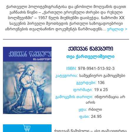
ქართველი პოლიტემიგრანტისა და ცნობილი მოღვაწის დავით
ვაჩნაძის წიგნი – „ქართული ეროვნული ძირები და რუსული
ბოლშევიზმი“ – 1957 წელს მიუნხენში დაიბეჭდა. ნაშრომი XX
საუკუნის პირველი მეოთხედის ქართული საზოგადოებრივი
აზროვნების თვალსაჩინო დოკუმენტს წარმოადენს...
ვრცლად >
ᲥᲔᲗᲔᲕᲐᲜ ᲬᲐᲛᲔᲑᲣᲚᲘ
თეა ქართველიშვილი
ISBN:
978-9941-513-92-3
კატეგორია:
სამეცნიერო გამოცემები
გვერდები:
136
ფორმატი:
19 x 25
გამოცემის თარიღი:
ინფორმაცია არ
არის
ყდა:
რბილი
ფასი:
24.95
ქეთევან წამებული – ასე დამკვიდრდა