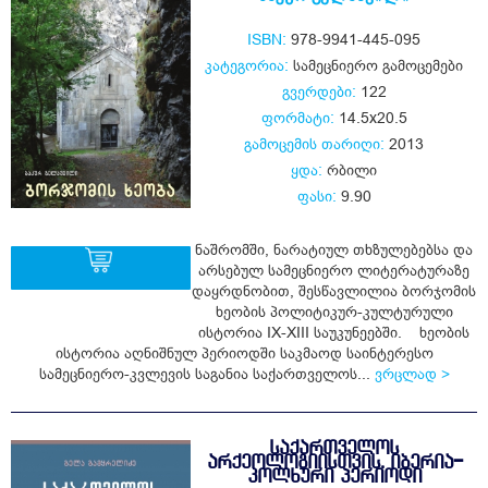
ISBN:
978-9941-445-095
კატეგორია:
სამეცნიერო გამოცემები
გვერდები:
122
ფორმატი:
14.5x20.5
გამოცემის თარიღი:
2013
ყდა:
რბილი
ფასი:
9.90
ნაშრომში, ნარატიულ თხზულებებსა და
არსებულ სამეცნიერო ლიტერატურაზე
დაყრდნობით, შესწავლილია ბორჯომის
ხეობის პოლიტიკურ-კულტურული
ყიდვა
ისტორია IX-XIII საუკუნეებში. ხეობის
ისტორია აღნიშნულ პერიოდში საკმაოდ საინტერესო
სამეცნიერო-კვლევის საგანია საქართველოს...
ვრცლად >
ᲡᲐᲥᲐᲠᲗᲕᲔᲚᲝᲡ
ᲐᲠᲥᲔᲝᲚᲝᲒᲘᲘᲡᲗᲕᲘᲡ. ᲘᲑᲔᲠᲘᲐ-
ᲙᲝᲚᲮᲣᲠᲘ ᲞᲔᲠᲘᲝᲓᲘ