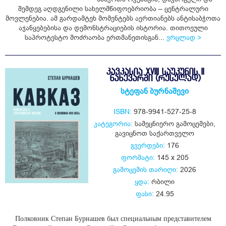
ყიდვა
შემდეგ აღდგენილი სახელმწიფოებრიობა – ცენტრალური
მოვლენებია. ამ გარდამტეხ მომენტებს აერთიანებს ანტისაბჭოთა
აჯანყებებისა და დემონსტრაციების ისტორია. თითოეული
საპროტესტო მოძრაობა ერთმანეთისგან...
ვრცლად >
ᲙᲐᲕᲙᲐᲡᲘᲐ XVIII ᲡᲐᲣᲙᲣᲜᲘᲡ II
ᲜᲐᲮᲔᲕᲐᲠᲨᲘ (ᲠᲣᲡᲣᲚᲐᲓ)
სტეფან ბურნაშევი
ISBN:
978-9941-527-25-8
კატეგორია:
სამეცნიერო გამოცემები
,
გავიცნოთ საქართველო
გვერდები:
176
ფორმატი:
145 x 205
გამოცემის თარიღი:
2026
ყდა:
რბილი
ფასი:
24.95
Полковник Степан Бурнашев был специальным представителем