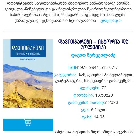
ყიდვა
ორიენტაციის საკითხებისადმი მიძღვნილ წინამდებარე წიგნში
გათვალისწინებული და გაანალიზებულია წყაროთმცოდნეობითი
ბაზის სფეროს (არქივები, სხვადასხვა ფონდები) მასალები,
ქართული და უცხოენობანი წერილობითი...
ვრცლად >
ᲓᲐᲕᲘᲗᲒᲐᲠᲔᲯᲘ – ᲘᲡᲢᲝᲠᲘᲐ ᲓᲐ
ᲞᲝᲚᲔᲛᲘᲙᲐ
დავით მერკვილაძე
ISBN:
978-9941-513-07-7
კატეგორია:
სამეცნიერო-პოპულარული
ლიტერატურა
,
სამეცნიერო გამოცემები
გვერდები:
72
ფორმატი:
13.50x20
გამოცემის თარიღი:
2023
ყდა:
რბილი
ფასი:
14.95
საბჭოთა რუსეთის მიერ ამიერკავკასიის