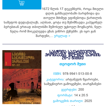
1672 წლის 17 დეკემბერს, როცა მთელი
დღის განმავლობაში ბარდნიდა და
თოვლი მძიმედ ეფინებოდა ქართლის
ყიდვა
სამეფოს დედაქალაქს, ალბათ, ცოტა თუ შენიშნავდა კაპუცინელ
ბერებთან ერთად თბილისში შემოსულ უცხოელ მოგზაურს, ნელ-
ნელა რომ მიიკვლევდა გზას ვიწრო ქუჩებში. ეს იყო ჟან
შარდენი,...
ვრცლად >
ᲡᲐᲑᲭᲝᲗᲐ ᲡᲐᲥᲐᲠᲗᲕᲔᲚᲝᲡ
ᲥᲠᲝᲜᲘᲙᲔᲑᲘ. 1921-1922 (ᲡᲔᲠᲘᲘᲡ
26-Ე ᲬᲘᲒᲜᲘ)
თეოდორ მუთი
ISBN:
978-9941-513-00-8
კატეგორია:
არტანუჯის წყაროები
,
სამეცნიერო გამოცემები
,
თარგმანები
გვერდები:
200
ფორმატი:
14 x 20.5
გამოცემის თარიღი:
2025