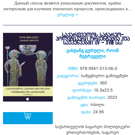
Данный список является уникальным документом, крайне
интересным для изучения этнических процессов, происходивших в...
ვრცლად >
ᲡᲐᲥᲐᲠᲗᲕᲔᲚᲝᲡ ᲡᲐᲒᲐᲠᲔᲝ-
ᲞᲝᲚᲘᲢᲘᲙᲣᲠᲘ ᲝᲠᲘᲔᲜᲢᲐᲪᲘᲐ ᲨᲣᲐ
ᲡᲐᲣᲙᲣᲜᲔᲔᲑᲨᲘ (IV - XVIII ᲡᲡ)
ვახტანგ გურული
,
როინ
მეტრეველი
ISBN:
978-9941-513-06-0
კატეგორია:
სამეცნიერო გამოცემები
გვერდები:
360
ფორმატი:
16.5x23.5
გამოცემის თარიღი:
2023
ყდა:
რბილი
ფასი:
24.95
საქართველოს საგარეო პოლიტიკური
ურთიერთობების, საგარეო