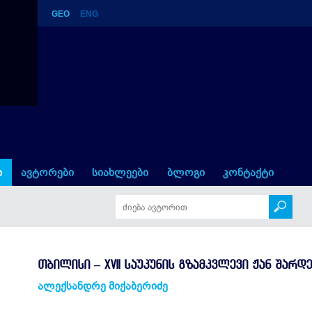
GEO
ENG
ამკვლევი ჟან შარდენის მიხე
ი
ავტორები
სიახლეები
ბლოგი
კონტაქტი
ᲗᲑᲘᲚᲘᲡᲘ – XVII ᲡᲐᲣᲙᲣᲜᲘᲡ ᲒᲖᲐᲛᲙᲕᲚᲔᲕᲘ ᲟᲐᲜ ᲨᲐᲠᲓ
ალექსანდრე მიქაბერიძე