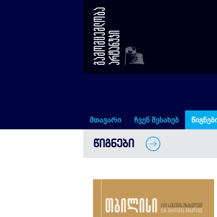
თბილისი – XVII საუკუნის გზ
მთავარი
ჩვენ შესახებ
წიგნებ
ᲬᲘᲒᲜᲔᲑᲘ