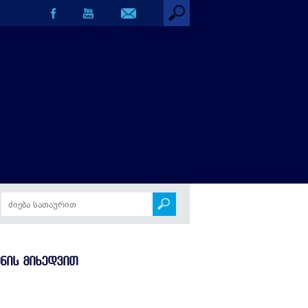
დვით
ᲔᲜᲘᲡ ᲛᲘᲮᲔᲓᲕᲘᲗ