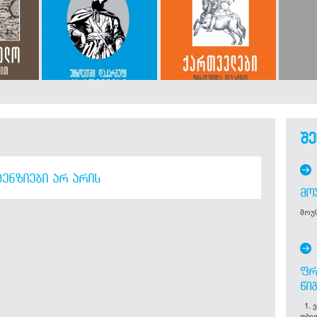
შე
ᲔᲜᲖᲘᲔᲑᲘ ᲐᲠ ᲐᲠᲘᲡ
ᲛᲝ
მოუს
ᲤᲠ
ᲬᲘ
1. ვ
თბი