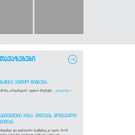
თავაზებები
ᲣᲡᲛᲘᲜᲔ ᲐᲣᲓᲘᲝ ᲬᲘᲒᲜᲔᲑᲡ
მინე „არტანუჯის“ აუდიო წიგნებს...
ვრცლად >
ᲐᲒᲛᲔᲜᲢᲔᲑᲘ ᲑᲣᲑᲐ ᲙᲣᲓᲐᲕᲐᲡ ᲛᲝᲛᲐᲕᲐᲚᲘ
ᲒᲜᲘᲓᲐᲜ
ახტანგი და ტფილისი ბავშვმაც კი იცის, რომ
ლისი ვახტანგ გორგასალმა დააარსა და