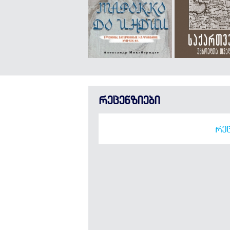
რეცენზიები
ᲠᲔᲪ