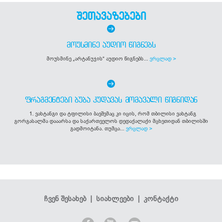
შეთავაზებები
ᲛᲝᲣᲡᲛᲘᲜᲔ ᲐᲣᲓᲘᲝ ᲬᲘᲒᲜᲔᲑᲡ
მოუსმინე „არტანუჯის“ აუდიო წიგნებს...
ვრცლად >
ᲤᲠᲐᲒᲛᲔᲜᲢᲔᲑᲘ ᲑᲣᲑᲐ ᲙᲣᲓᲐᲕᲐᲡ ᲛᲝᲛᲐᲕᲐᲚᲘ ᲬᲘᲒᲜᲘᲓᲐᲜ
1. ვახტანგი და ტფილისი ბავშვმაც კი იცის, რომ თბილისი ვახტანგ
გორგასალმა დააარსა და საქართველოს დედაქალაქი მცხეთიდან თბილისში
გადმოიტანა. თუმცა...
ვრცლად >
ჩვენ შესახებ
|
სიახლეები
|
კონტაქტი