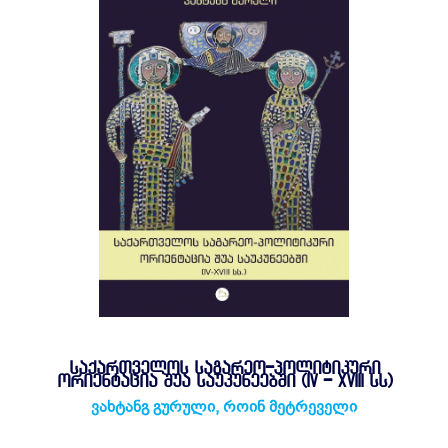
ᲡᲐᲥᲐᲠᲗᲕᲔᲚᲝᲡ ᲡᲐᲒᲐᲠᲔᲝ-ᲞᲝᲚᲘᲢᲘᲙᲣᲠᲘ
ᲝᲠᲘᲔᲜᲢᲐᲪᲘᲐ ᲨᲣᲐ ᲡᲐᲣᲙᲣᲜᲔᲔᲑᲨᲘ (IV - XVIII ᲡᲡ)
ვახტანგ გურული
,
როინ მეტრეველი