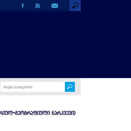
ᲢᲝᲠᲘᲣᲚ-ᲒᲔᲝᲒᲠᲐᲤᲘᲣᲚᲘ ᲜᲐᲠᲙᲕᲔᲕᲘ)