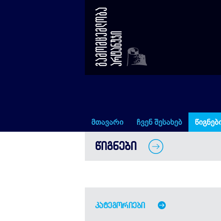
წიგნები
მთავარი
ჩვენ შესახებ
წიგნებ
ᲬᲘᲒᲜᲔᲑᲘ
კატეგორიები