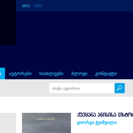
GEO
ENG
ი
ავტორები
სიახლეები
ბლოგი
კონტაქტი
ᲥᲣᲔᲧᲐᲜᲐ ᲐᲜᲘᲡᲘᲡᲐ (ᲘᲡ
გიორგი ჭეიშვილი