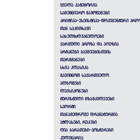
ᲧᲕᲔᲚᲐ ᲙᲐᲢᲔᲒᲝᲠᲘᲐ
ᲡᲐᲛᲔᲪᲜᲘᲔᲠᲝ ᲒᲐᲛᲝᲪᲔᲛᲔᲑᲘ
ᲙᲠᲘᲢᲘᲙᲐ-ᲔᲡᲔᲘᲡᲢᲘᲙᲐ-ᲓᲝᲙᲣᲛᲔᲜᲢᲣᲠᲘ ᲞᲠᲝ
ᲗᲐᲜ ᲡᲐᲙᲘᲗᲮᲐᲕᲘ
ᲡᲐᲮᲔᲚᲛᲫᲦᲕᲐᲜᲔᲚᲝᲔᲑᲘ
ᲥᲐᲠᲗᲣᲚᲘ ᲞᲠᲝᲖᲐ ᲓᲐ ᲞᲝᲔᲖᲘᲐ
ᲐᲠᲢᲐᲜᲣᲯᲘ ᲑᲐᲕᲨᲕᲔᲑᲘᲡᲗᲕᲘᲡ
ᲗᲐᲠᲒᲛᲐᲜᲔᲑᲘ
ᲡᲮᲕᲐ ᲙᲚᲐᲡᲘᲙᲐ
ᲒᲐᲕᲘᲪᲜᲝᲗ ᲡᲐᲥᲐᲠᲗᲕᲔᲚᲝ
ᲐᲚᲑᲝᲛᲔᲑᲘ
ᲚᲔᲥᲡᲘᲙᲝᲜᲔᲑᲘ
ᲢᲣᲠᲘᲡᲢᲣᲚᲘ ᲒᲖᲐᲛᲙᲕᲚᲔᲕᲔᲑᲘ
ᲡᲞᲝᲠᲢᲘ
ᲗᲐᲜᲐᲛᲔᲓᲠᲝᲕᲔ ᲓᲠᲐᲛᲐᲢᲣᲠᲒᲘᲐ
ᲐᲢᲚᲐᲡᲔᲑᲘ, ᲠᲣᲙᲔᲑᲘ
ᲦᲘᲐ ᲑᲐᲠᲐᲗᲔᲑᲘ-ᲞᲝᲡᲢᲔᲠᲔᲑᲘ
ᲙᲣᲚᲘᲜᲐᲠᲘᲐ