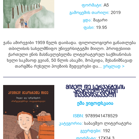
ფორმატი:
A5
გამოცემის თარიღი:
2019
ყდა:
მაგარი
ფასი:
19.95
ჯანა ამირეჯიბი 1959 წელს დაიბადა. ფილოლოგიური განათლება
თბილისის სახელმწიფო უნივერსიტეტში მიიღო. პროფესიით
ქართული ენის მასწავლებელმა ლიტერატურულ საქმიანობას
ხელი საკმაოდ გვიან, 50 წლის ასაკში, მოჰკიდა, შესანიშნავად
თარგმნა რუსული პოეზიის შედევრები და...
ვრცლად >
ᲛᲘᲒᲔᲚ ᲓᲔ ᲡᲔᲠᲕᲐᲜᲢᲔᲡᲘᲡ
ᲐᲠᲐᲩᲕᲔᲣᲚᲔᲑᲠᲘᲕᲘ
ᲗᲐᲕᲒᲐᲓᲐᲡᲐᲕᲐᲚᲘ
ემა ვიგოდსკაია
ISBN:
9789941478529
კატეგორია:
საბავშვო ლიტერატურა
გვერდები:
192
ფორმატი:
17X24.3