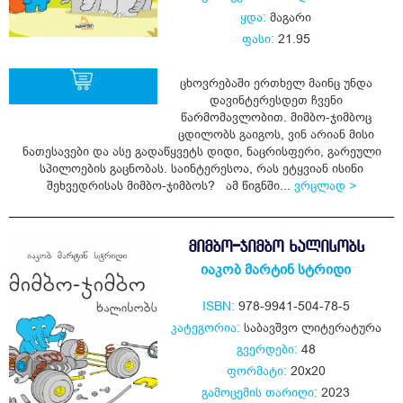
ყდა:
მაგარი
ფასი:
21.95
ცხოვრებაში ერთხელ მაინც უნდა
დავინტერესდეთ ჩვენი
წარმომავლობით. მიმბო-ჯიმბოც
ცდილობს გაიგოს, ვინ არიან მისი
ყიდვა
ნათესავები და ასე გადაწყვეტს დიდი, ნაცრისფერი, გარეული
სპილოების გაცნობას. საინტერესოა, რას ეტყვიან ისინი
შეხვედრისას მიმბო-ჯიმბოს? ამ წიგნში...
ვრცლად >
ᲛᲘᲛᲑᲝ-ᲯᲘᲛᲑᲝ ᲮᲐᲚᲘᲡᲝᲑᲡ
იაკობ მარტინ სტრიდი
ISBN:
978-9941-504-78-5
კატეგორია:
საბავშვო ლიტერატურა
გვერდები:
48
ფორმატი:
20x20
გამოცემის თარიღი:
2023