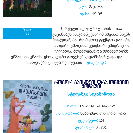
ყდა:
მაგარი
ფასი:
19.95
პერუელი ილუსტრატორის – ისა
ვატანაბეს „მიგრანტები“ იმ იშვიათ წიგნს
მიეკუთვნება, რომელიც ტექსტის გარეშე
საოცარი ემოციით გვაცნობს ემიგრაციის
ყიდვა
ტკივილს, მწუხარებას და გვიმძაფრებს
ემპათიის უნარს. ცხოველები ტოვებენ გადამხმარ ტყეს და
საზღვრებს ტანჯვა-წვალებით...
ვრცლად >
ᲠᲝᲒᲝᲠ ᲒᲐᲕᲮᲓᲔᲗ ᲓᲠᲐᲙᲝᲜᲘᲕᲘᲗ
ᲧᲝᲩᲐᲦᲘ!
სტეფანკა სეკანინოვა
ISBN:
978-9941-494-63-5
კატეგორია:
საბავშვო ლიტერატურა
გვერდები:
24
ფორმატი:
25x25