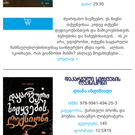
ფასი:
29.95
ძვირფასო ბავშვებო, ეს წიგნი
თქვენვისაა. კიდევ თქვენი
დედიკოებისთვის და მამიკოებისთვის.
ბებიებისა და ბაბუებისათვის... ის კი
ყიდვა
არა, ვფიქრობთ, თქვენი საყვარელი
მასწავლებლებისთვისაც საინტერესო უნდა იყოს. ალბათ,
იკითხავთ, რას გიამბობთ მასში? ახლავე მოგახსენებთ....
ვრცლად >
ᲓᲐᲙᲐᲠᲒᲣᲚᲘ ᲡᲘᲢᲧᲕᲔᲑᲘᲡ
ᲚᲔᲥᲡᲘᲙᲝᲜᲘ
დიანა ანფიმიადი
ISBN:
978-9941-494-25-3
კატეგორია:
ქართული პროზა და
პოეზია
,
საბავშვო ლიტერატურა
გვერდები:
140
ფორმატი:
12.5X19