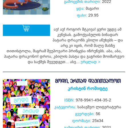
გამოცემის თარიღი:
2022
ყდა:
მაგარი
ფასი:
29.95
აუ! აუ! როგორ მტკივა! ყური უგდე ამ
კვნესას. გამოქვაბულის ბინადარ
პატარა დრაკონს კბილი აწუხებს – და
არც კი იცის, რომ მალე მასზე
ყიდვა
თითისტოლა, მაგრამ შეუპოვარი პრინცესა იზრუნებს. აბა, აბა,
პატარა დრაკონო! დროა, კბილის პასტა და ჯაგრისი მოიმარჯვო
და საქმეს შევუდგეთ... ასე...
ვრცლად >
ᲛᲝᲓᲘ, ᲔᲠᲗᲐᲓ ᲓᲐᲕᲘᲗᲕᲐᲚᲝᲗ
კრისტინ როშიფტე
ISBN:
978-9941-494-35-2
კატეგორია:
საბავშვო ლიტერატურა
გვერდები:
56
ფორმატი:
25x34
გამოცემის თარიღი:
2021