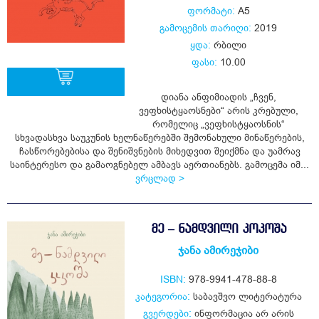
ფორმატი:
A5
გამოცემის თარიღი:
2019
ყდა:
რბილი
ფასი:
10.00
დიანა ანფიმიადის „ჩვენ,
ვეფხისტყაოსნები“ არის კრებული,
ყიდვა
რომელიც „ვეფხისტყაოსნის“
სხვადასხვა საუკუნის ხელნაწერებში შემონახული მინაწერების,
ჩასწორებებისა და შენიშვნების მიხედვით შეიქმნა და უამრავ
საინტერესო და გამაოგნებელ ამბავს აერთიანებს. გამოცემა იმ...
ვრცლად >
ᲛᲔ – ᲜᲐᲛᲓᲕᲘᲚᲘ ᲙᲝᲙᲝᲨᲐ
ჯანა ამირეჯიბი
ISBN:
978-9941-478-88-8
კატეგორია:
საბავშვო ლიტერატურა
გვერდები:
ინფორმაცია არ არის