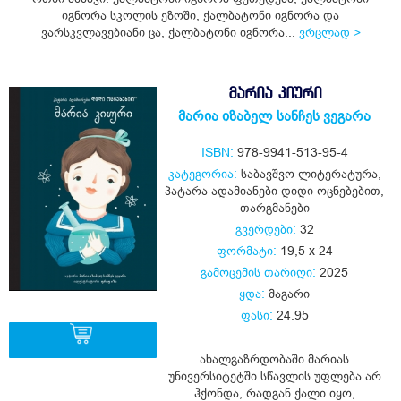
იგნორა სკოლის ეზოში; ქალბატონი იგნორა და
ვარსკვლავებიანი ცა; ქალბატონი იგნორა...
ვრცლად >
ᲛᲐᲠᲘᲐ ᲙᲘᲣᲠᲘ
მარია იზაბელ სანჩეს ვეგარა
ISBN:
978-9941-513-95-4
კატეგორია:
საბავშვო ლიტერატურა
,
პატარა ადამიანები დიდი ოცნებებით
,
თარგმანები
გვერდები:
32
ფორმატი:
19,5 x 24
გამოცემის თარიღი:
2025
ყდა:
მაგარი
ფასი:
24.95
ახალგაზრდობაში მარიას
უნივერსიტეტში სწავლის უფლება არ
ყიდვა
ჰქონდა, რადგან ქალი იყო,