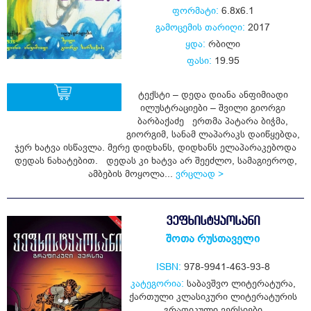
ფორმატი:
6.8x6.1
გამოცემის თარიღი:
2017
ყდა:
რბილი
ფასი:
19.95
ტექსტი – დედა დიანა ანფიმიადი
ილუსტრაციები – შვილი გიორგი
ბარბაქაძე ერთმა პატარა ბიჭმა,
გიორგიმ, სანამ ლაპარაკს დაიწყებდა,
ყიდვა
ჯერ ხატვა ისწავლა. მერე დიდხანს, დიდხანს ელაპარაკებოდა
დედას ნახატებით. დედას კი ხატვა არ შეეძლო, სამაგიეროდ,
ამბების მოყოლა...
ვრცლად >
ᲕᲔᲤᲮᲘᲡᲢᲧᲐᲝᲡᲐᲜᲘ
შოთა რუსთაველი
ISBN:
978-9941-463-93-8
კატეგორია:
საბავშვო ლიტერატურა
,
ქართული კლასიკური ლიტერატურის
გრაფიკული ვერსიები