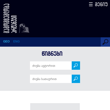
☰ მენიუ
წიგნები
GEO
ENG
ᲬᲘᲒᲜᲔᲑᲘ