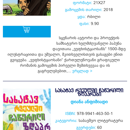
ფორმატი:
21X27
გამოცემის თარიღი:
2018
ყდა:
რბილი
ფასი:
9.90
სცენარის ავტორი და პროექტის
სამხატვრო ხელმძღვანელი პაპუნა
ყიდვა
დავითაია „ვეფხისტყაოსანს“ 1500-მდე
ილუსტრაციითა და უშუალო, მკითხველისთვის გასაგები ენით
გვიყვება. „ვეფხისტყაოსანი“ ქართულენოვანი გრაფიკული
რომანის გამოცემის პირველი შემთხვევაა და ის
გაგრელებებით,...
ვრცლად >
ᲡᲐᲮᲐᲢᲐᲕ ᲠᲕᲔᲣᲚᲨᲘ ᲩᲐᲬᲔᲠᲘᲚᲘ
ᲖᲦᲐᲞᲠᲔᲑᲘ
დიანა ანფიმიადი
ISBN:
978-9941-463-50-1
კატეგორია:
საბავშვო ლიტერატურა
გვერდები:
60