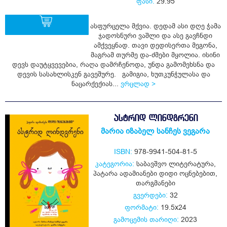
ფასი:
29.95
ასფურცელა მქვია. დედამ ასი დღე ჭამა
ჯადოსნური ვაშლი და ასე გავჩნდი
ამქვეყნად. თავი დედისერთა მეგონა,
ყიდვა
მაგრამ თურმე და-ძმები მყოლია. ისინი
დევს დაუტყვევებია, რაღა დამრჩენოდა, უნდა გამომეხსნა და
დევის სასახლისკენ გავეშურე. გამიგია, ხუთკუნჭულასა და
ნაცარქექიას...
ვრცლად >
ᲐᲡᲢᲠᲘᲓ ᲚᲘᲜᲓᲒᲠᲔᲜᲘ
მარია იზაბელ სანჩეს ვეგარა
ISBN:
978-9941-504-81-5
კატეგორია:
საბავშვო ლიტერატურა
,
პატარა ადამიანები დიდი ოცნებებით
,
თარგმანები
გვერდები:
32
ფორმატი:
19.5x24
გამოცემის თარიღი:
2023