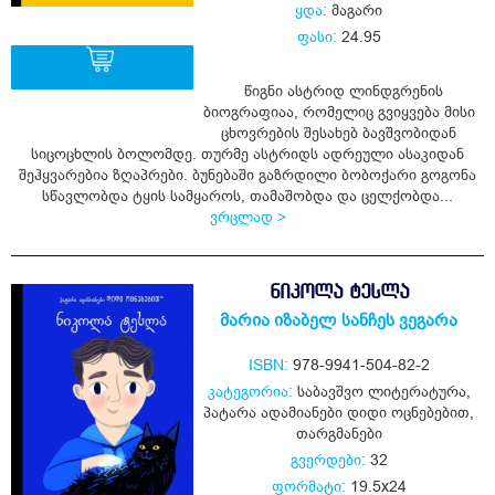
ყდა:
მაგარი
ფასი:
24.95
წიგნი ასტრიდ ლინდგრენის
ბიოგრაფიაა, რომელიც გვიყვება მისი
ყიდვა
ცხოვრების შესახებ ბავშვობიდან
სიცოცხლის ბოლომდე. თურმე ასტრიდს ადრეული ასაკიდან
შეჰყვარებია ზღაპრები. ბუნებაში გაზრდილი ბობოქარი გოგონა
სწავლობდა ტყის სამყაროს, თამაშობდა და ცელქობდა...
ვრცლად >
ᲜᲘᲙᲝᲚᲐ ᲢᲔᲡᲚᲐ
მარია იზაბელ სანჩეს ვეგარა
ISBN:
978-9941-504-82-2
კატეგორია:
საბავშვო ლიტერატურა
,
პატარა ადამიანები დიდი ოცნებებით
,
თარგმანები
გვერდები:
32
ფორმატი:
19.5x24