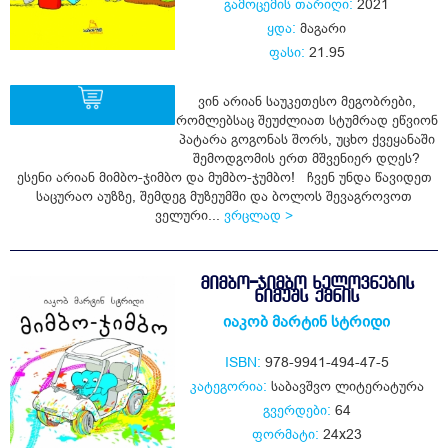
გამოცემის თარიღი:
2021
ყდა:
მაგარი
ფასი:
21.95
ვინ არიან საუკეთესო მეგობრები,
რომლებსაც შეუძლიათ სტუმრად ეწვიონ
პატარა გოგონას შორს, უცხო ქვეყანაში
შემოდგომის ერთ მშვენიერ დღეს?
ყიდვა
ესენი არიან მიმბო-ჯიმბო და მუმბო-ჯუმბო! ჩვენ უნდა წავიდეთ
საცურაო აუზზე, შემდეგ მუზეუმში და ბოლოს შევაგროვოთ
ველური...
ვრცლად >
ᲛᲘᲛᲑᲝ-ᲯᲘᲛᲑᲝ ᲮᲔᲚᲝᲕᲜᲔᲑᲘᲡ
ᲜᲘᲛᲣᲨᲡ ᲥᲛᲜᲘᲡ
იაკობ მარტინ სტრიდი
ISBN:
978-9941-494-47-5
კატეგორია:
საბავშვო ლიტერატურა
გვერდები:
64
ფორმატი:
24x23