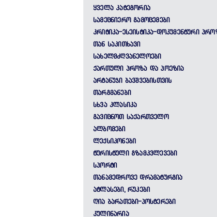
ᲧᲕᲔᲚᲐ ᲙᲐᲢᲔᲒᲝᲠᲘᲐ
ᲡᲐᲛᲔᲪᲜᲘᲔᲠᲝ ᲒᲐᲛᲝᲪᲔᲛᲔᲑᲘ
ᲙᲠᲘᲢᲘᲙᲐ-ᲔᲡᲔᲘᲡᲢᲘᲙᲐ-ᲓᲝᲙᲣᲛᲔᲜᲢᲣᲠᲘ ᲞᲠᲝ
ᲗᲐᲜ ᲡᲐᲙᲘᲗᲮᲐᲕᲘ
ᲡᲐᲮᲔᲚᲛᲫᲦᲕᲐᲜᲔᲚᲝᲔᲑᲘ
ᲥᲐᲠᲗᲣᲚᲘ ᲞᲠᲝᲖᲐ ᲓᲐ ᲞᲝᲔᲖᲘᲐ
ᲐᲠᲢᲐᲜᲣᲯᲘ ᲑᲐᲕᲨᲕᲔᲑᲘᲡᲗᲕᲘᲡ
ᲗᲐᲠᲒᲛᲐᲜᲔᲑᲘ
ᲡᲮᲕᲐ ᲙᲚᲐᲡᲘᲙᲐ
ᲒᲐᲕᲘᲪᲜᲝᲗ ᲡᲐᲥᲐᲠᲗᲕᲔᲚᲝ
ᲐᲚᲑᲝᲛᲔᲑᲘ
ᲚᲔᲥᲡᲘᲙᲝᲜᲔᲑᲘ
ᲢᲣᲠᲘᲡᲢᲣᲚᲘ ᲒᲖᲐᲛᲙᲕᲚᲔᲕᲔᲑᲘ
ᲡᲞᲝᲠᲢᲘ
ᲗᲐᲜᲐᲛᲔᲓᲠᲝᲕᲔ ᲓᲠᲐᲛᲐᲢᲣᲠᲒᲘᲐ
ᲐᲢᲚᲐᲡᲔᲑᲘ, ᲠᲣᲙᲔᲑᲘ
ᲦᲘᲐ ᲑᲐᲠᲐᲗᲔᲑᲘ-ᲞᲝᲡᲢᲔᲠᲔᲑᲘ
ᲙᲣᲚᲘᲜᲐᲠᲘᲐ