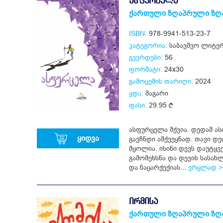
ᲐᲡᲤᲣᲠᲪᲔᲚᲐ
ქართული ზღაპრული ზღ
ISBN:
978-9941-513-23-7
კატეგორია:
საბავშვო ლიტე
გვერდები:
56
ფორმატი:
24x30
გამოცემის თარიღი:
2024
ყდა:
მაგარი
ფასი:
29.95
ასფურცელა მქვია. დედამ ას
ყიდვა
გავჩნდი ამქვეყნად. თავი დ
მყოლია. ისინი დევს დაუტყვ
გამომეხსნა და დევის სასახ
და ნაცარქექიას...
ვრცლად >
ᲘᲠᲛᲘᲡᲐ
ქართული ზღაპრული ზღ