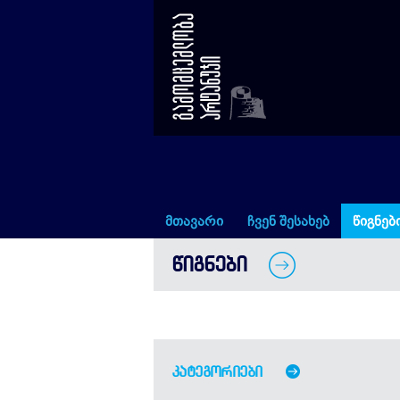
წიგნები
მთავარი
ჩვენ შესახებ
წიგნებ
ᲬᲘᲒᲜᲔᲑᲘ
კატეგორიები