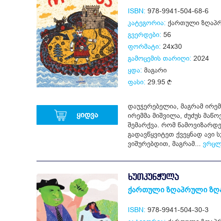
ISBN:
978-9941-504-68-6
კატეგორია:
ქართული ზღაპრ
გვერდები:
56
ფორმატი:
24x30
გამოცემის თარიღი:
2024
ყდა:
მაგარი
ფასი:
29.95
დაუჯერებელია, მაგრამ ირემ
ყიდვა
ირემმა მიშვილა, ძუძუს მაწო
შემარქვა. რომ წამოვიზარდ
გადავწყვიტეთ ქვეყნად ავი 
ვიშურებდით, მაგრამ...
ვრცლ
ᲮᲣᲗᲙᲣᲜᲭᲣᲚᲐ
ქართული ზღაპრული ზღ
ISBN:
978-9941-504-30-3