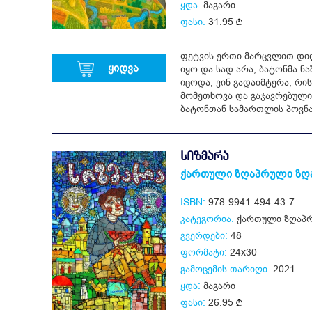
ყდა:
მაგარი
ფასი:
31.95
ფეტვის ერთი მარცვლით დიდ
ყიდვა
იყო და სად არა, ბატონმა ნ
იცოდა, ვინ გადაიმტერა, რის
მომეთხოვა და გაჯავრებული 
ბატონთან სამართლის პოვნა
ᲡᲘᲖᲛᲐᲠᲐ
ქართული ზღაპრული ზღ
ISBN:
978-9941-494-43-7
კატეგორია:
ქართული ზღაპრ
გვერდები:
48
ფორმატი:
24x30
გამოცემის თარიღი:
2021
ყდა:
მაგარი
ფასი:
26.95