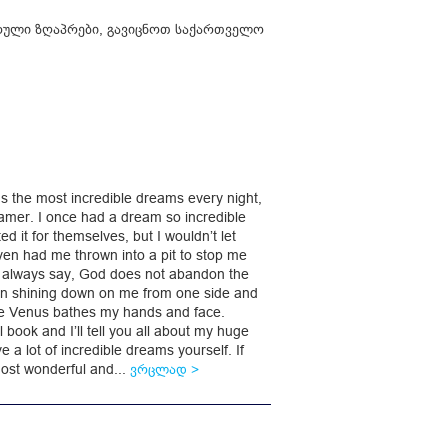
ული ზღაპრები
,
გავიცნოთ საქართველო
 the most incredible dreams every night,
amer. I once had a dream so incredible
ed it for themselves, but I wouldn’t let
ven had me thrown into a pit to stop me
we always say, God does not abandon the
un shining down on me from one side and
le Venus bathes my hands and face.
 book and I’ll tell you all about my huge
a lot of incredible dreams yourself. If
ost wonderful and...
ვრცლად >