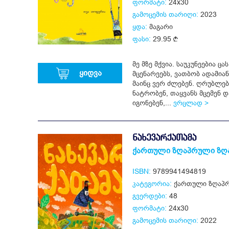
ფორმატი:
24x30
გამოცემის თარიღი:
2023
ყდა:
მაგარი
ფასი:
29.95
მე მზე მქვია. საუკუნეებია ც
ყიდვა
მცენარეებს, ვათბობ ადამიან
მაინც ვერ ძლებენ. ღრუბლებ
ნატრობენ, თაყვანს მცემენ 
იგონებენ,...
ვრცლად >
ᲜᲐᲮᲔᲕᲐᲠᲥᲐᲗᲐᲛᲐ
ქართული ზღაპრული ზღ
ISBN:
9789941494819
კატეგორია:
ქართული ზღაპრ
გვერდები:
48
ფორმატი:
24x30
გამოცემის თარიღი:
2022