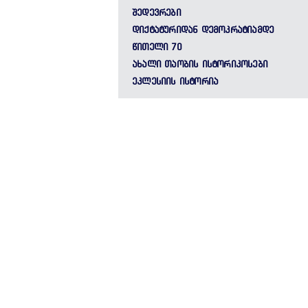
ᲨᲔᲓᲔᲕᲠᲔᲑᲘ
ᲓᲘᲥᲢᲐᲢᲣᲠᲘᲓᲐᲜ ᲓᲔᲛᲝᲙᲠᲐᲢᲘᲐᲛᲓᲔ
ᲬᲘᲗᲔᲚᲘ 70
ᲐᲮᲐᲚᲘ ᲗᲐᲝᲑᲘᲡ ᲘᲡᲢᲝᲠᲘᲙᲝᲡᲔᲑᲘ
ᲔᲙᲚᲔᲡᲘᲘᲡ ᲘᲡᲢᲝᲠᲘᲐ