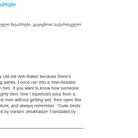
აპრები
ული ზღაპრები
,
გავიცნოთ საქართველო
call me Ash-Raker because there’s
ng ashes. I once ran into a nine-headed
 on him. If you want to know how someone
ighty devi, how I squeezed juice from a
t river without getting wet, then open this
ture, and always remember: “Guile bests
ated by Varlam Jmukhadze Translated by