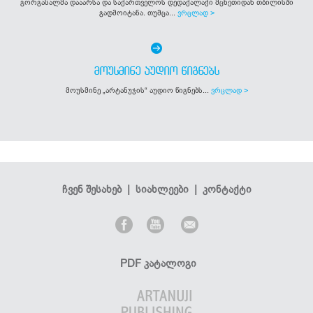
გორგასალმა დააარსა და საქართველოს დედაქალაქი მცხეთიდან თბილისში
გადმოიტანა. თუმცა...
ვრცლად >
ᲛᲝᲣᲡᲛᲘᲜᲔ ᲐᲣᲓᲘᲝ ᲬᲘᲒᲜᲔᲑᲡ
მოუსმინე „არტანუჯის“ აუდიო წიგნებს...
ვრცლად >
ჩვენ შესახებ
|
სიახლეები
|
კონტაქტი
PDF კატალოგი