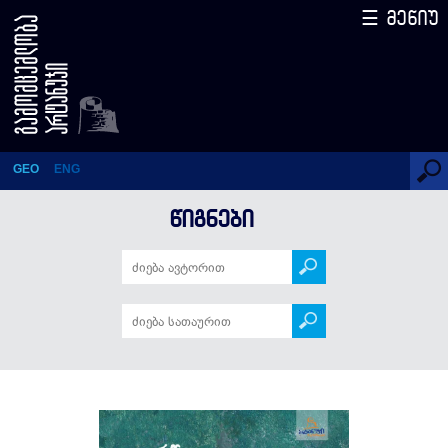
☰ მენიუ
რწყილი და ჭიანჭველა
GEO
ENG
ᲬᲘᲒᲜᲔᲑᲘ