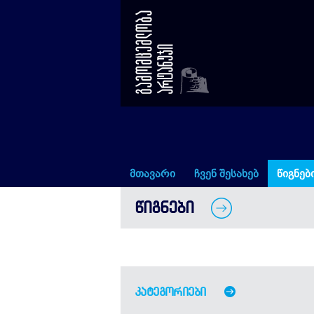
წიგნები
მთავარი
ჩვენ შესახებ
წიგნებ
ᲬᲘᲒᲜᲔᲑᲘ
კატეგორიები