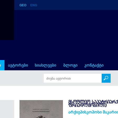
GEO
ENG
ი
ავტორები
სიახლეები
ბლოგი
კონტაქტი
ᲛᲡᲝᲤᲚᲘᲝ ᲡᲐᲞᲐᲢᲠᲘᲐᲠᲥ
ᲤᲠᲘᲐᲓᲚᲛᲝᲑᲘᲚᲘ)
არქიეპისკოპოსი მაკარიო