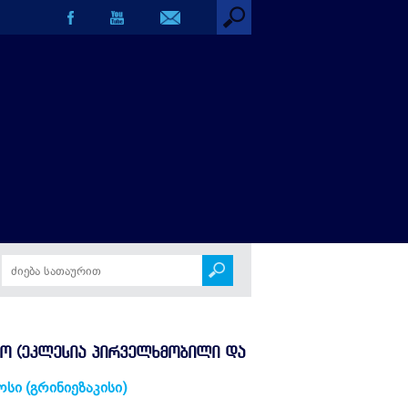
Ო (ᲔᲙᲚᲔᲡᲘᲐ ᲞᲘᲠᲕᲔᲚᲮᲛᲝᲑᲘᲚᲘ ᲓᲐ
სი (გრინიეზაკისი)