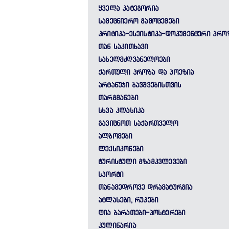
ᲧᲕᲔᲚᲐ ᲙᲐᲢᲔᲒᲝᲠᲘᲐ
ᲡᲐᲛᲔᲪᲜᲘᲔᲠᲝ ᲒᲐᲛᲝᲪᲔᲛᲔᲑᲘ
ᲙᲠᲘᲢᲘᲙᲐ-ᲔᲡᲔᲘᲡᲢᲘᲙᲐ-ᲓᲝᲙᲣᲛᲔᲜᲢᲣᲠᲘ ᲞᲠᲝ
ᲗᲐᲜ ᲡᲐᲙᲘᲗᲮᲐᲕᲘ
ᲡᲐᲮᲔᲚᲛᲫᲦᲕᲐᲜᲔᲚᲝᲔᲑᲘ
ᲥᲐᲠᲗᲣᲚᲘ ᲞᲠᲝᲖᲐ ᲓᲐ ᲞᲝᲔᲖᲘᲐ
ᲐᲠᲢᲐᲜᲣᲯᲘ ᲑᲐᲕᲨᲕᲔᲑᲘᲡᲗᲕᲘᲡ
ᲗᲐᲠᲒᲛᲐᲜᲔᲑᲘ
ᲡᲮᲕᲐ ᲙᲚᲐᲡᲘᲙᲐ
ᲒᲐᲕᲘᲪᲜᲝᲗ ᲡᲐᲥᲐᲠᲗᲕᲔᲚᲝ
ᲐᲚᲑᲝᲛᲔᲑᲘ
ᲚᲔᲥᲡᲘᲙᲝᲜᲔᲑᲘ
ᲢᲣᲠᲘᲡᲢᲣᲚᲘ ᲒᲖᲐᲛᲙᲕᲚᲔᲕᲔᲑᲘ
ᲡᲞᲝᲠᲢᲘ
ᲗᲐᲜᲐᲛᲔᲓᲠᲝᲕᲔ ᲓᲠᲐᲛᲐᲢᲣᲠᲒᲘᲐ
ᲐᲢᲚᲐᲡᲔᲑᲘ, ᲠᲣᲙᲔᲑᲘ
ᲦᲘᲐ ᲑᲐᲠᲐᲗᲔᲑᲘ-ᲞᲝᲡᲢᲔᲠᲔᲑᲘ
ᲙᲣᲚᲘᲜᲐᲠᲘᲐ