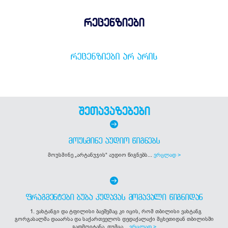
რეცენზიები
ᲠᲔᲪᲔᲜᲖᲘᲔᲑᲘ ᲐᲠ ᲐᲠᲘᲡ
შეთავაზებები
ᲛᲝᲣᲡᲛᲘᲜᲔ ᲐᲣᲓᲘᲝ ᲬᲘᲒᲜᲔᲑᲡ
მოუსმინე „არტანუჯის“ აუდიო წიგნებს...
ვრცლად >
ᲤᲠᲐᲒᲛᲔᲜᲢᲔᲑᲘ ᲑᲣᲑᲐ ᲙᲣᲓᲐᲕᲐᲡ ᲛᲝᲛᲐᲕᲐᲚᲘ ᲬᲘᲒᲜᲘᲓᲐᲜ
1. ვახტანგი და ტფილისი ბავშვმაც კი იცის, რომ თბილისი ვახტანგ
გორგასალმა დააარსა და საქართველოს დედაქალაქი მცხეთიდან თბილისში
გადმოიტანა. თუმცა...
ვრცლად >