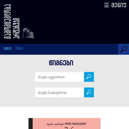
☰ მენიუ
კოკო შანელი
GEO
ENG
ᲬᲘᲒᲜᲔᲑᲘ