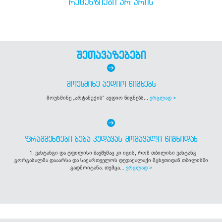
ᲠᲔᲪᲔᲜᲖᲘᲔᲑᲘ ᲐᲠ ᲐᲠᲘᲡ
შეთავაზებები
ᲛᲝᲣᲡᲛᲘᲜᲔ ᲐᲣᲓᲘᲝ ᲬᲘᲒᲜᲔᲑᲡ
მოუსმინე „არტანუჯის“ აუდიო წიგნებს...
ვრცლად >
ᲤᲠᲐᲒᲛᲔᲜᲢᲔᲑᲘ ᲑᲣᲑᲐ ᲙᲣᲓᲐᲕᲐᲡ ᲛᲝᲛᲐᲕᲐᲚᲘ ᲬᲘᲒᲜᲘᲓᲐᲜ
1. ვახტანგი და ტფილისი ბავშვმაც კი იცის, რომ თბილისი ვახტანგ
გორგასალმა დააარსა და საქართველოს დედაქალაქი მცხეთიდან თბილისში
გადმოიტანა. თუმცა...
ვრცლად >