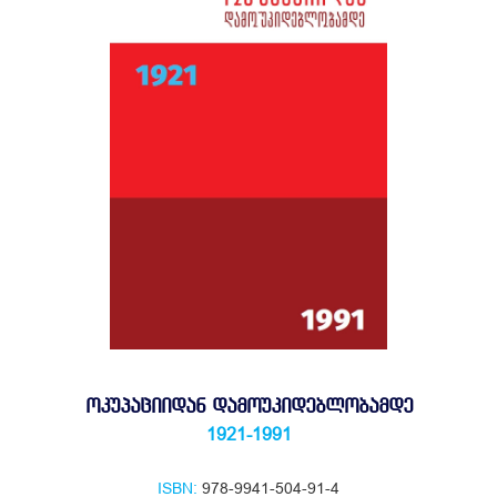
ᲝᲙᲣᲞᲐᲪᲘᲘᲓᲐᲜ ᲓᲐᲛᲝᲣᲙᲘᲓᲔᲑᲚᲝᲑᲐᲛᲓᲔ
1921-1991
ISBN:
978-9941-504-91-4