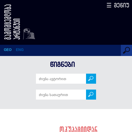
☰ მენიუ
ოკუპაციიდან
დამოუკიდებლობამდე
GEO
ENG
ᲬᲘᲒᲜᲔᲑᲘ