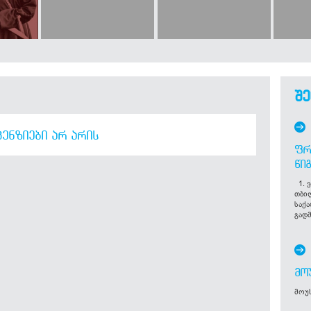
შე
ᲔᲜᲖᲘᲔᲑᲘ ᲐᲠ ᲐᲠᲘᲡ
ᲤᲠ
ᲬᲘ
1. ვ
თბი
საქ
გადმ
ᲛᲝ
მოუს