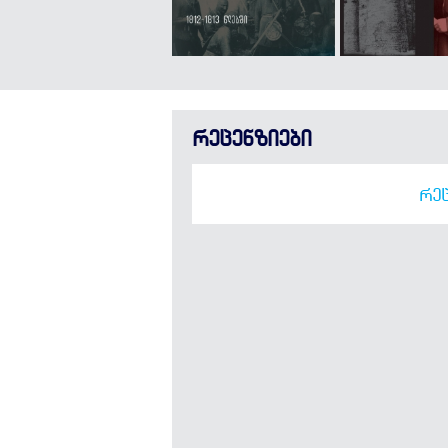
რეცენზიები
ᲠᲔᲪ