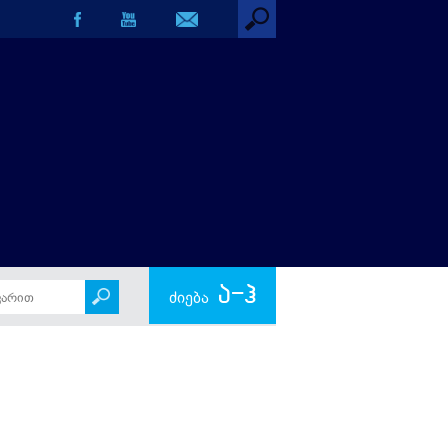
ა-ჰ
ძიება