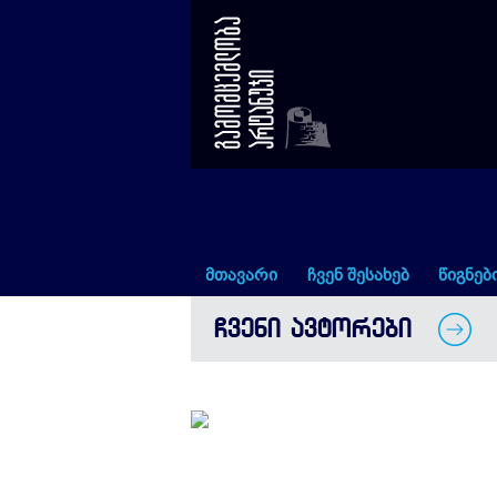
აკაკი გელაშვილი
მთავარი
ჩვენ შესახებ
წიგნებ
ᲩᲕᲔᲜᲘ ᲐᲕᲢᲝᲠᲔᲑᲘ