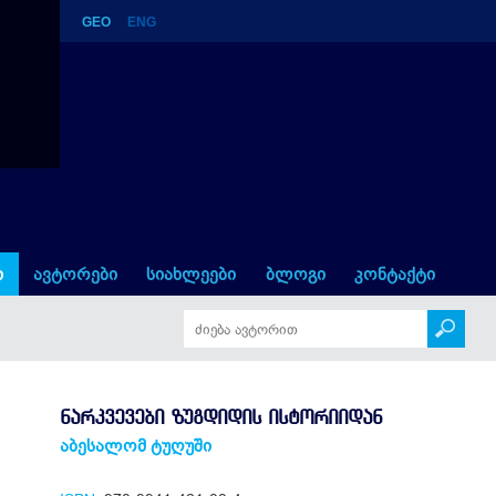
GEO
ENG
რიიდან
ი
ავტორები
სიახლეები
ბლოგი
კონტაქტი
ᲜᲐᲠᲙᲕᲔᲕᲔᲑᲘ ᲖᲣᲒᲓᲘᲓᲘᲡ ᲘᲡᲢᲝᲠᲘᲘᲓᲐᲜ
აბესალომ ტუღუში