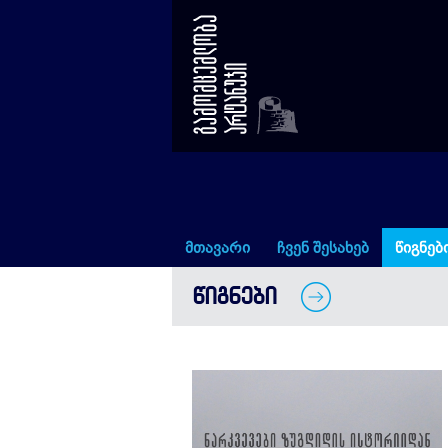
ნარკვევები ზუგდიდის ისტო
მთავარი
ჩვენ შესახებ
წიგნებ
ᲬᲘᲒᲜᲔᲑᲘ