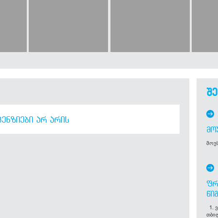
შე
ᲔᲜᲖᲘᲔᲑᲘ ᲐᲠ ᲐᲠᲘᲡ
ᲛᲝ
მოუს
ᲤᲠ
ᲬᲘ
1. ვ
თბი