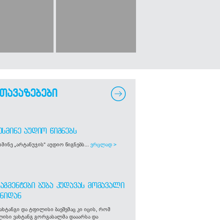
თავაზებები
ᲣᲡᲛᲘᲜᲔ ᲐᲣᲓᲘᲝ ᲬᲘᲒᲜᲔᲑᲡ
მინე „არტანუჯის“ აუდიო წიგნებს...
ვრცლად >
ᲐᲒᲛᲔᲜᲢᲔᲑᲘ ᲑᲣᲑᲐ ᲙᲣᲓᲐᲕᲐᲡ ᲛᲝᲛᲐᲕᲐᲚᲘ
ᲒᲜᲘᲓᲐᲜ
ახტანგი და ტფილისი ბავშვმაც კი იცის, რომ
ლისი ვახტანგ გორგასალმა დააარსა და