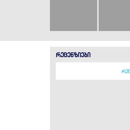
რეცენზიები
ᲠᲔᲪ