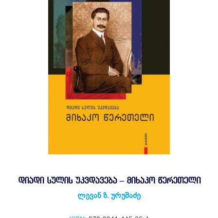
ᲓᲘᲐᲓᲘ ᲡᲣᲚᲘᲡ ᲣᲙᲕᲓᲐᲕᲔᲑᲐ – ᲛᲘᲮᲐᲙᲝ ᲬᲔᲠᲔᲗᲔᲚᲘ
ლევან ზ. ურუშაძე