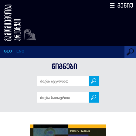
☰ მენიუ
დიადი სულის უკვდავება –
მიხაკო წერეთელი
GEO
ENG
ᲬᲘᲒᲜᲔᲑᲘ