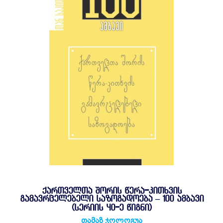
ᲥᲐᲠᲗᲕᲔᲚᲗᲐ ᲨᲝᲠᲘᲡ ᲬᲔᲠᲐ-ᲙᲘᲗᲮᲕᲘᲡ
ᲒᲐᲛᲐᲕᲠᲪᲔᲚᲔᲑᲔᲚᲘ ᲡᲐᲖᲝᲒᲐᲓᲝᲔᲑᲐ – 100 ᲐᲛᲑᲐᲕᲘ
(ᲡᲔᲠᲘᲘᲡ 40-Ე ᲬᲘᲒᲜᲘ)
თამაზ ჯოლოგუა