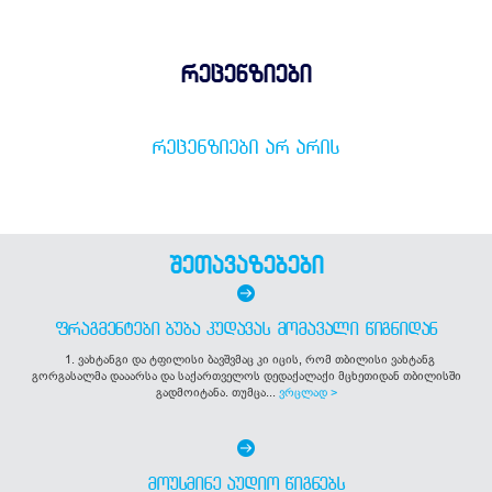
რეცენზიები
ᲠᲔᲪᲔᲜᲖᲘᲔᲑᲘ ᲐᲠ ᲐᲠᲘᲡ
შეთავაზებები
ᲤᲠᲐᲒᲛᲔᲜᲢᲔᲑᲘ ᲑᲣᲑᲐ ᲙᲣᲓᲐᲕᲐᲡ ᲛᲝᲛᲐᲕᲐᲚᲘ ᲬᲘᲒᲜᲘᲓᲐᲜ
1. ვახტანგი და ტფილისი ბავშვმაც კი იცის, რომ თბილისი ვახტანგ
გორგასალმა დააარსა და საქართველოს დედაქალაქი მცხეთიდან თბილისში
გადმოიტანა. თუმცა...
ვრცლად >
ᲛᲝᲣᲡᲛᲘᲜᲔ ᲐᲣᲓᲘᲝ ᲬᲘᲒᲜᲔᲑᲡ