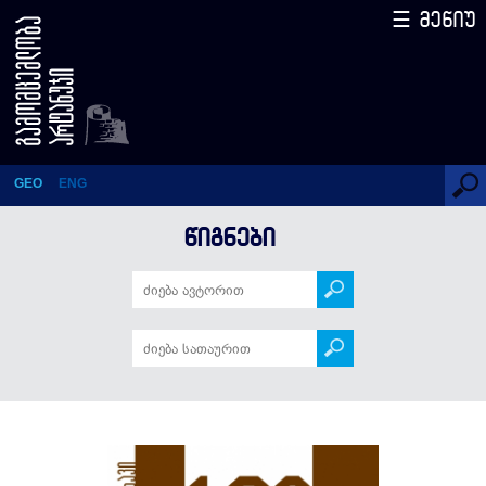
☰ მენიუ
ილია ჭავჭავაძე – 180 ამბავი
(სერიის მე-6 წიგნი)
GEO
ENG
ᲬᲘᲒᲜᲔᲑᲘ