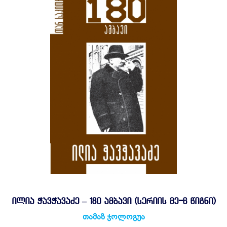
ᲘᲚᲘᲐ ᲭᲐᲕᲭᲐᲕᲐᲫᲔ – 180 ᲐᲛᲑᲐᲕᲘ (ᲡᲔᲠᲘᲘᲡ ᲛᲔ-6 ᲬᲘᲒᲜᲘ)
თამაზ ჯოლოგუა