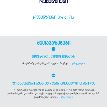
რეცენზიები
ᲠᲔᲪᲔᲜᲖᲘᲔᲑᲘ ᲐᲠ ᲐᲠᲘᲡ
შეთავაზებები
ᲛᲝᲣᲡᲛᲘᲜᲔ ᲐᲣᲓᲘᲝ ᲬᲘᲒᲜᲔᲑᲡ
მოუსმინე „არტანუჯის“ აუდიო წიგნებს...
ვრცლად >
ᲤᲠᲐᲒᲛᲔᲜᲢᲔᲑᲘ ᲑᲣᲑᲐ ᲙᲣᲓᲐᲕᲐᲡ ᲛᲝᲛᲐᲕᲐᲚᲘ ᲬᲘᲒᲜᲘᲓᲐᲜ
1. ვახტანგი და ტფილისი ბავშვმაც კი იცის, რომ თბილისი ვახტანგ
გორგასალმა დააარსა და საქართველოს დედაქალაქი მცხეთიდან თბილისში
გადმოიტანა. თუმცა...
ვრცლად >