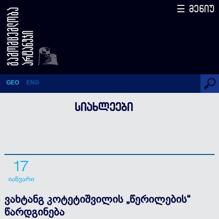
☰ მენიუ
ვახტანგ კოტეტიშვილის
„წერილების“ წარდგინება
GEO
ENG
ᲡᲘᲐᲮᲚᲔᲔᲑᲘ
17
იანვარი
ვახტანგ კოტეტიშვილის „წერილების“
წარდგინება