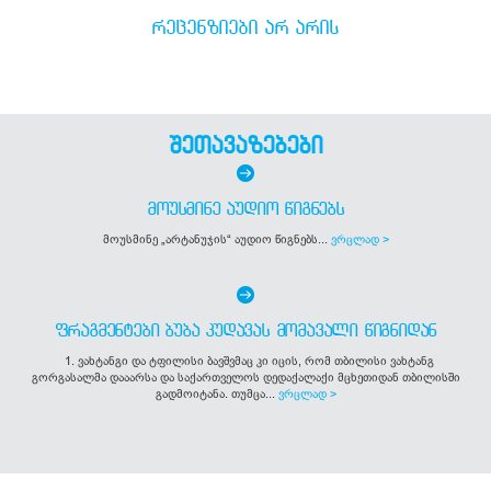
ᲠᲔᲪᲔᲜᲖᲘᲔᲑᲘ ᲐᲠ ᲐᲠᲘᲡ
შეთავაზებები
ᲛᲝᲣᲡᲛᲘᲜᲔ ᲐᲣᲓᲘᲝ ᲬᲘᲒᲜᲔᲑᲡ
მოუსმინე „არტანუჯის“ აუდიო წიგნებს...
ვრცლად >
ᲤᲠᲐᲒᲛᲔᲜᲢᲔᲑᲘ ᲑᲣᲑᲐ ᲙᲣᲓᲐᲕᲐᲡ ᲛᲝᲛᲐᲕᲐᲚᲘ ᲬᲘᲒᲜᲘᲓᲐᲜ
1. ვახტანგი და ტფილისი ბავშვმაც კი იცის, რომ თბილისი ვახტანგ
გორგასალმა დააარსა და საქართველოს დედაქალაქი მცხეთიდან თბილისში
გადმოიტანა. თუმცა...
ვრცლად >