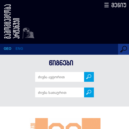
☰ მენიუ
პიანისტები – 88 ამბავი
(სერიის 70-ე წიგნი)
GEO
ENG
ᲬᲘᲒᲜᲔᲑᲘ