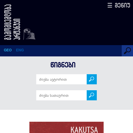
☰ მენიუ
Kakutsa Cholokashvili and anti-
soviet uprising of 1924
GEO
ENG
ᲬᲘᲒᲜᲔᲑᲘ