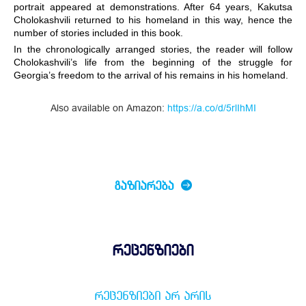
portrait appeared at demonstrations. After 64 years, Kakutsa
Cholokashvili returned to his homeland in this way, hence the
number of stories included in this book.
In the chronologically arranged stories, the reader will follow
Cholokashvili’s life from the beginning of the struggle for
Georgia’s freedom to the arrival of his remains in his homeland.
Also available on Amazon:
https://a.co/d/5rlIhMI
ᲒᲐᲖᲘᲐᲠᲔᲑᲐ
რეცენზიები
ᲠᲔᲪᲔᲜᲖᲘᲔᲑᲘ ᲐᲠ ᲐᲠᲘᲡ