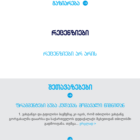
ᲒᲐᲖᲘᲐᲠᲔᲑᲐ
რეცენზიები
ᲠᲔᲪᲔᲜᲖᲘᲔᲑᲘ ᲐᲠ ᲐᲠᲘᲡ
შეთავაზებები
ᲤᲠᲐᲒᲛᲔᲜᲢᲔᲑᲘ ᲑᲣᲑᲐ ᲙᲣᲓᲐᲕᲐᲡ ᲛᲝᲛᲐᲕᲐᲚᲘ ᲬᲘᲒᲜᲘᲓᲐᲜ
1. ვახტანგი და ტფილისი ბავშვმაც კი იცის, რომ თბილისი ვახტანგ
გორგასალმა დააარსა და საქართველოს დედაქალაქი მცხეთიდან თბილისში
გადმოიტანა. თუმცა...
ვრცლად >