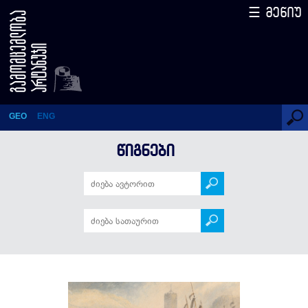
☰ მენიუ
პირადი ჩანაწერები
GEO
ENG
ᲬᲘᲒᲜᲔᲑᲘ