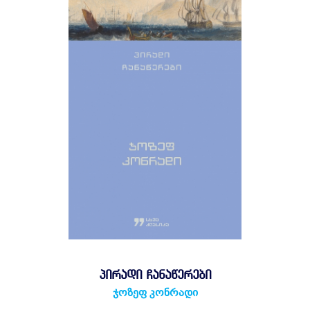
ᲞᲘᲠᲐᲓᲘ ᲩᲐᲜᲐᲬᲔᲠᲔᲑᲘ
ჯოზეფ კონრადი