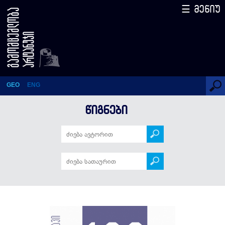
☰ მენიუ
ქართველი დრამატურგები –
100 ამბავი (სერიის 48-ე
წიგნი)
GEO
ENG
ᲬᲘᲒᲜᲔᲑᲘ