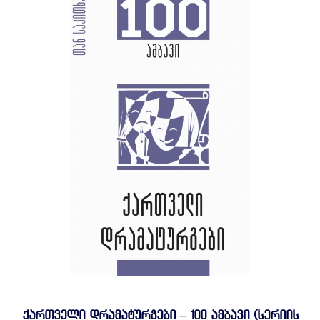
ᲥᲐᲠᲗᲕᲔᲚᲘ ᲓᲠᲐᲛᲐᲢᲣᲠᲒᲔᲑᲘ – 100 ᲐᲛᲑᲐᲕᲘ (ᲡᲔᲠᲘᲘᲡ