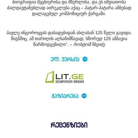
ბიოგრაფია მეცნიერისა და მწერლისა. და ეს იშვიათობა
ძალდაუტანებლად აირეკლება აქაც – პატა
რ-პატარა ამბებად
დალაგებულ კომპოზიციურ ქარგაში.
პავლე ინგოროყვას დაბადებიდან ახლახან 125 წელი გავიდა.
წიგნშიც, ამ თარიღის აღსანიშნავად, სწორედ 125 ამბავია
წარმოდგენილი“. –
როსტომ ჩხეიძე
ᲔᲚ. ᲕᲔᲠᲡᲘᲐ
ᲒᲐᲖᲘᲐᲠᲔᲑᲐ
რეცენზიები