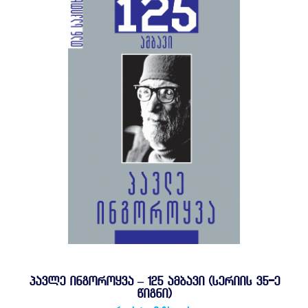
ᲞᲐᲕᲚᲔ ᲘᲜᲒᲝᲠᲝᲧᲕᲐ – 125 ᲐᲛᲑᲐᲕᲘ (ᲡᲔᲠᲘᲘᲡ 35-Ე
ᲬᲘᲒᲜᲘ)