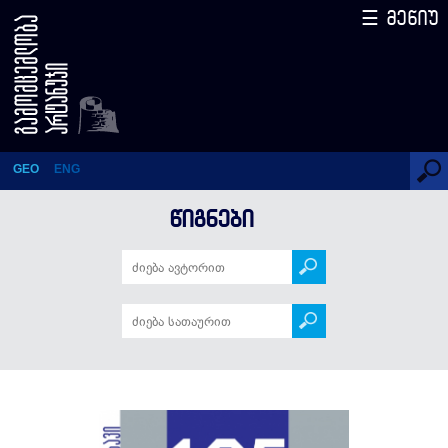
☰ მენიუ
პავლე ინგოროყვა – 125
ამბავი (სერიის 35-ე წიგნი)
GEO
ENG
ᲬᲘᲒᲜᲔᲑᲘ