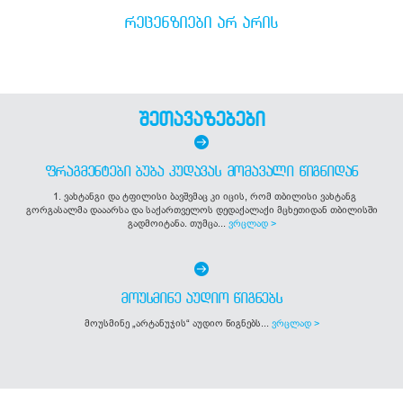
ᲠᲔᲪᲔᲜᲖᲘᲔᲑᲘ ᲐᲠ ᲐᲠᲘᲡ
შეთავაზებები
ᲤᲠᲐᲒᲛᲔᲜᲢᲔᲑᲘ ᲑᲣᲑᲐ ᲙᲣᲓᲐᲕᲐᲡ ᲛᲝᲛᲐᲕᲐᲚᲘ ᲬᲘᲒᲜᲘᲓᲐᲜ
1. ვახტანგი და ტფილისი ბავშვმაც კი იცის, რომ თბილისი ვახტანგ
გორგასალმა დააარსა და საქართველოს დედაქალაქი მცხეთიდან თბილისში
გადმოიტანა. თუმცა...
ვრცლად >
ᲛᲝᲣᲡᲛᲘᲜᲔ ᲐᲣᲓᲘᲝ ᲬᲘᲒᲜᲔᲑᲡ
მოუსმინე „არტანუჯის“ აუდიო წიგნებს...
ვრცლად >