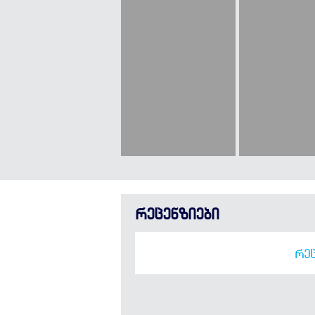
რეცენზიები
ᲠᲔᲪ