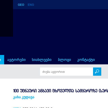
GEO
ENG
 სამყაროზე (სერიის 22-ე წიგ
ი
ავტორები
სიახლეები
ბლოგი
კონტაქტი
100 ᲣᲪᲜᲐᲣᲠᲘ ᲐᲛᲑᲐᲕᲘ ᲪᲮᲝᲕᲔᲚᲗᲐ ᲡᲐᲛᲧᲐᲠᲝᲖᲔ (ᲡᲔᲠᲘ
კახა კუდავა