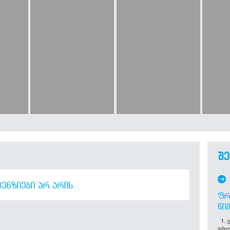
შე
ᲔᲜᲖᲘᲔᲑᲘ ᲐᲠ ᲐᲠᲘᲡ
ᲤᲠ
ᲬᲘ
1. ვ
თბი