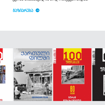
ᲒᲐᲖᲘᲐᲠᲔᲑᲐ