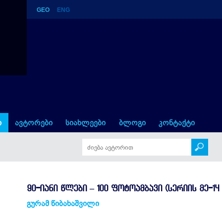
GEO
ENG
ავი (სერიის მე-14 წიგნი)
ი
ავტორები
სიახლეები
ბლოგი
კონტაქტი
90-ᲘᲐᲜᲘ ᲬᲚᲔᲑᲘ – 100 ᲤᲝᲢᲝᲐᲛᲑᲐᲕᲘ (ᲡᲔᲠᲘᲘᲡ ᲛᲔ-14 
გურამ წიბახაშვილი