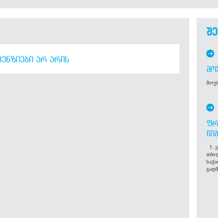
შე
ᲔᲜᲖᲘᲔᲑᲘ ᲐᲠ ᲐᲠᲘᲡ
ᲛᲝ
მოუს
ᲤᲠ
ᲬᲘ
1. ვ
თბი
საქ
გადმ