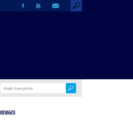
ᲬᲘᲒᲜᲘ)