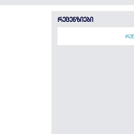
რეცენზიები
ᲠᲔᲪ