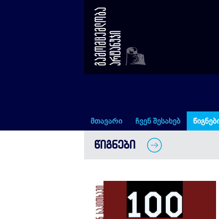
90-იანი წლები – 100 ფოტოამბ
მთავარი
ჩვენ შესახებ
წიგნებ
ᲬᲘᲒᲜᲔᲑᲘ