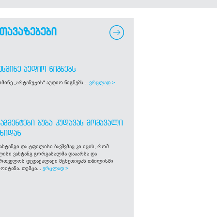
თავაზებები
ᲣᲡᲛᲘᲜᲔ ᲐᲣᲓᲘᲝ ᲬᲘᲒᲜᲔᲑᲡ
მინე „არტანუჯის“ აუდიო წიგნებს...
ვრცლად >
ᲐᲒᲛᲔᲜᲢᲔᲑᲘ ᲑᲣᲑᲐ ᲙᲣᲓᲐᲕᲐᲡ ᲛᲝᲛᲐᲕᲐᲚᲘ
ᲒᲜᲘᲓᲐᲜ
ახტანგი და ტფილისი ბავშვმაც კი იცის, რომ
ლისი ვახტანგ გორგასალმა დააარსა და
ართველოს დედაქალაქი მცხეთიდან თბილისში
ოიტანა. თუმცა...
ვრცლად >