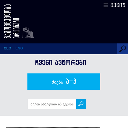
☰ მენიუ
ალექს ფერგიუსონი
GEO
ENG
ᲩᲕᲔᲜᲘ ᲐᲕᲢᲝᲠᲔᲑᲘ
ა-ჰ
ძიება