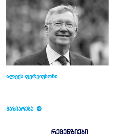
ალექს ფერგიუსონი
ᲒᲐᲖᲘᲐᲠᲔᲑᲐ
რეცენზიები