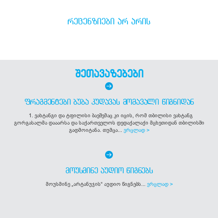
ᲠᲔᲪᲔᲜᲖᲘᲔᲑᲘ ᲐᲠ ᲐᲠᲘᲡ
შეთავაზებები
ᲤᲠᲐᲒᲛᲔᲜᲢᲔᲑᲘ ᲑᲣᲑᲐ ᲙᲣᲓᲐᲕᲐᲡ ᲛᲝᲛᲐᲕᲐᲚᲘ ᲬᲘᲒᲜᲘᲓᲐᲜ
1. ვახტანგი და ტფილისი ბავშვმაც კი იცის, რომ თბილისი ვახტანგ
გორგასალმა დააარსა და საქართველოს დედაქალაქი მცხეთიდან თბილისში
გადმოიტანა. თუმცა...
ვრცლად >
ᲛᲝᲣᲡᲛᲘᲜᲔ ᲐᲣᲓᲘᲝ ᲬᲘᲒᲜᲔᲑᲡ
მოუსმინე „არტანუჯის“ აუდიო წიგნებს...
ვრცლად >