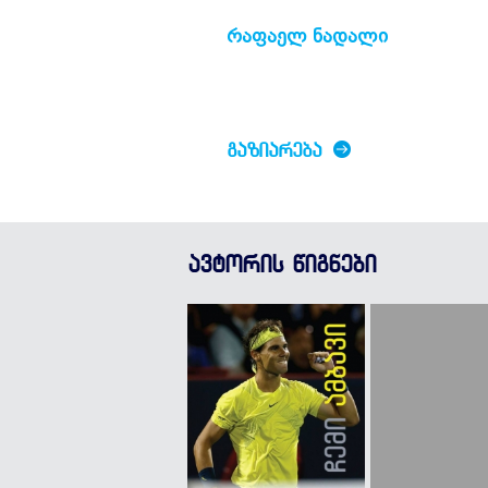
რაფაელ ნადალი
ᲒᲐᲖᲘᲐᲠᲔᲑᲐ
ავტორის წიგნები