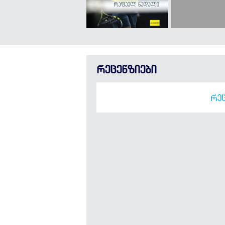
რეცენზიები
ᲠᲔᲪ