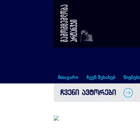
რაფაელ ნადალი
მთავარი
ჩვენ შესახებ
წიგნებ
ᲩᲕᲔᲜᲘ ᲐᲕᲢᲝᲠᲔᲑᲘ