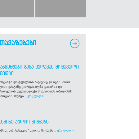
თავაზებები
ᲐᲒᲛᲔᲜᲢᲔᲑᲘ ᲑᲣᲑᲐ ᲙᲣᲓᲐᲕᲐᲡ ᲛᲝᲛᲐᲕᲐᲚᲘ
ᲒᲜᲘᲓᲐᲜ
ახტანგი და ტფილისი ბავშვმაც კი იცის, რომ
ლისი ვახტანგ გორგასალმა დააარსა და
ართველოს დედაქალაქი მცხეთიდან თბილისში
ოიტანა. თუმცა...
ვრცლად >
ᲣᲡᲛᲘᲜᲔ ᲐᲣᲓᲘᲝ ᲬᲘᲒᲜᲔᲑᲡ
მინე „არტანუჯის“ აუდიო წიგნებს...
ვრცლად >