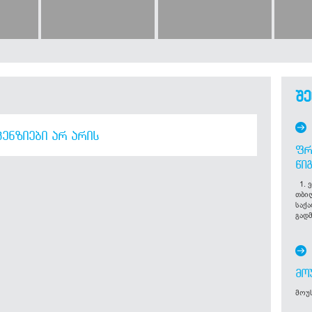
შე
ᲔᲜᲖᲘᲔᲑᲘ ᲐᲠ ᲐᲠᲘᲡ
ᲤᲠ
ᲬᲘ
1. ვ
თბი
საქ
გადმ
ᲛᲝ
მოუს