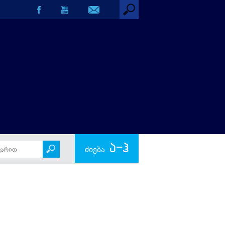
ა-ჰ
ძიება