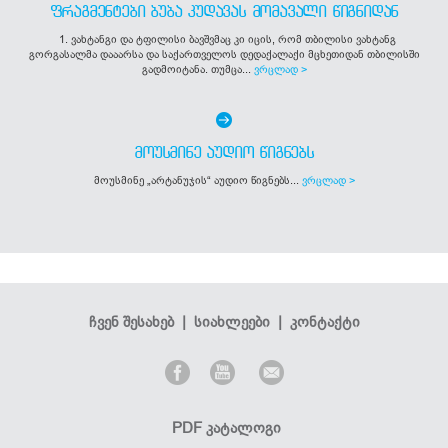
ᲤᲠᲐᲒᲛᲔᲜᲢᲔᲑᲘ ᲑᲣᲑᲐ ᲙᲣᲓᲐᲕᲐᲡ ᲛᲝᲛᲐᲕᲐᲚᲘ ᲬᲘᲒᲜᲘᲓᲐᲜ
1. ვახტანგი და ტფილისი ბავშვმაც კი იცის, რომ თბილისი ვახტანგ
გორგასალმა დააარსა და საქართველოს დედაქალაქი მცხეთიდან თბილისში
გადმოიტანა. თუმცა...
ვრცლად >
ᲛᲝᲣᲡᲛᲘᲜᲔ ᲐᲣᲓᲘᲝ ᲬᲘᲒᲜᲔᲑᲡ
მოუსმინე „არტანუჯის“ აუდიო წიგნებს...
ვრცლად >
ჩვენ შესახებ
|
სიახლეები
|
კონტაქტი
PDF კატალოგი