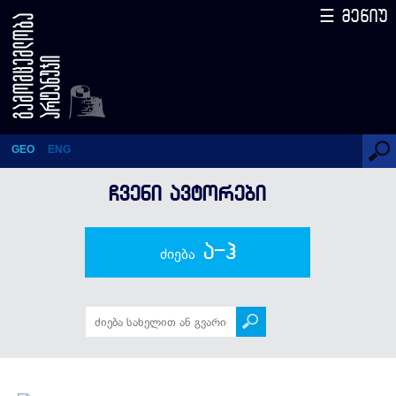
☰ მენიუ
მაია შაორშაძე
GEO
ENG
ᲩᲕᲔᲜᲘ ᲐᲕᲢᲝᲠᲔᲑᲘ
ა-ჰ
ძიება