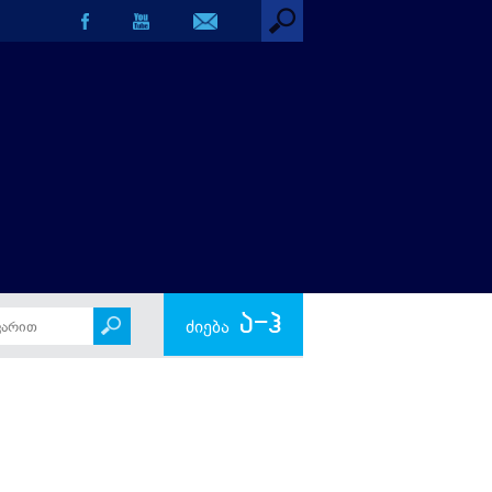
ა-ჰ
ძიება