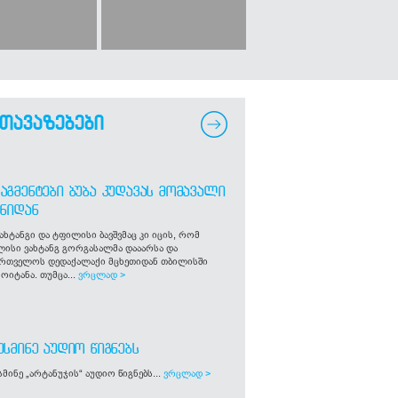
თავაზებები
ᲐᲒᲛᲔᲜᲢᲔᲑᲘ ᲑᲣᲑᲐ ᲙᲣᲓᲐᲕᲐᲡ ᲛᲝᲛᲐᲕᲐᲚᲘ
ᲒᲜᲘᲓᲐᲜ
ახტანგი და ტფილისი ბავშვმაც კი იცის, რომ
ლისი ვახტანგ გორგასალმა დააარსა და
ართველოს დედაქალაქი მცხეთიდან თბილისში
ოიტანა. თუმცა...
ვრცლად >
ᲣᲡᲛᲘᲜᲔ ᲐᲣᲓᲘᲝ ᲬᲘᲒᲜᲔᲑᲡ
მინე „არტანუჯის“ აუდიო წიგნებს...
ვრცლად >