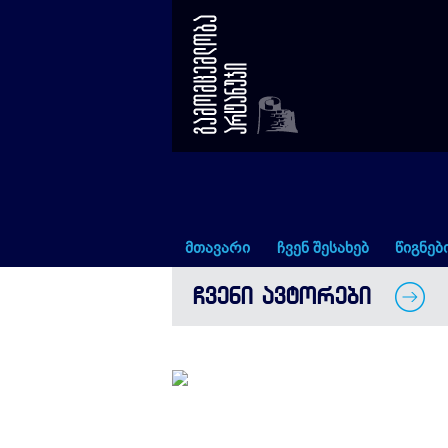
მაია წიქარიშვილი
მთავარი
ჩვენ შესახებ
წიგნებ
ᲩᲕᲔᲜᲘ ᲐᲕᲢᲝᲠᲔᲑᲘ