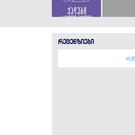
რეცენზიები
ᲠᲔᲪ