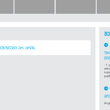
შე
ᲔᲜᲖᲘᲔᲑᲘ ᲐᲠ ᲐᲠᲘᲡ
ᲤᲠ
ᲬᲘ
1. ვ
თბი
საქ
გადმ
ᲛᲝ
მოუს