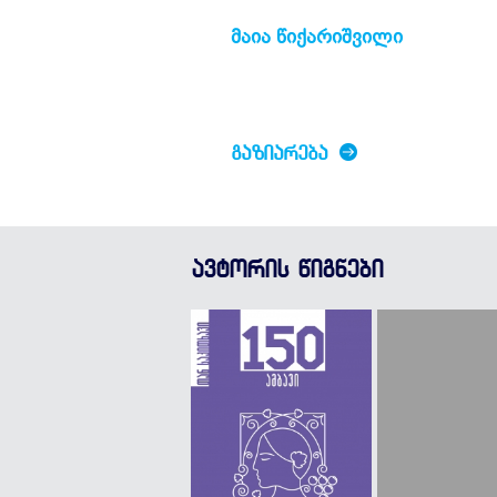
მაია წიქარიშვილი
ᲒᲐᲖᲘᲐᲠᲔᲑᲐ
ავტორის წიგნები