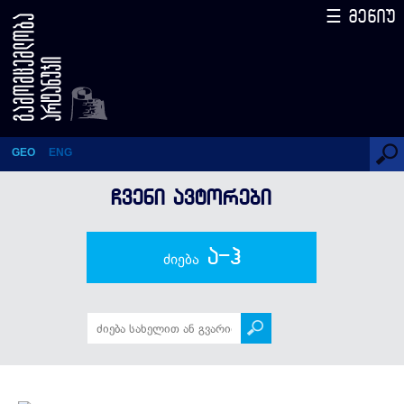
☰ მენიუ
ანა პაპოშვილი
GEO
ENG
ᲩᲕᲔᲜᲘ ᲐᲕᲢᲝᲠᲔᲑᲘ
ა-ჰ
ძიება