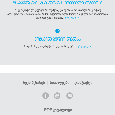
ᲤᲠᲐᲒᲛᲔᲜᲢᲔᲑᲘ ᲑᲣᲑᲐ ᲙᲣᲓᲐᲕᲐᲡ ᲛᲝᲛᲐᲕᲐᲚᲘ ᲬᲘᲒᲜᲘᲓᲐᲜ
1. ვახტანგი და ტფილისი ბავშვმაც კი იცის, რომ თბილისი ვახტანგ
გორგასალმა დააარსა და საქართველოს დედაქალაქი მცხეთიდან თბილისში
გადმოიტანა. თუმცა...
ვრცლად >
ᲛᲝᲣᲡᲛᲘᲜᲔ ᲐᲣᲓᲘᲝ ᲬᲘᲒᲜᲔᲑᲡ
მოუსმინე „არტანუჯის“ აუდიო წიგნებს...
ვრცლად >
ჩვენ შესახებ
|
სიახლეები
|
კონტაქტი
PDF კატალოგი