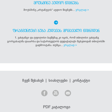
ᲛᲝᲣᲡᲛᲘᲜᲔ ᲐᲣᲓᲘᲝ ᲬᲘᲒᲜᲔᲑᲡ
მოუსმინე „არტანუჯის“ აუდიო წიგნებს...
ვრცლად >
ᲤᲠᲐᲒᲛᲔᲜᲢᲔᲑᲘ ᲑᲣᲑᲐ ᲙᲣᲓᲐᲕᲐᲡ ᲛᲝᲛᲐᲕᲐᲚᲘ ᲬᲘᲒᲜᲘᲓᲐᲜ
1. ვახტანგი და ტფილისი ბავშვმაც კი იცის, რომ თბილისი ვახტანგ
გორგასალმა დააარსა და საქართველოს დედაქალაქი მცხეთიდან თბილისში
გადმოიტანა. თუმცა...
ვრცლად >
ჩვენ შესახებ
|
სიახლეები
|
კონტაქტი
PDF კატალოგი