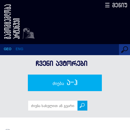
☰ მენიუ
არტურ ზუტნერი
GEO
ENG
ᲩᲕᲔᲜᲘ ᲐᲕᲢᲝᲠᲔᲑᲘ
ა-ჰ
ძიება