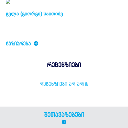
გელა (გიორგი) საითიძე
ᲒᲐᲖᲘᲐᲠᲔᲑᲐ
რეცენზიები
ᲠᲔᲪᲔᲜᲖᲘᲔᲑᲘ ᲐᲠ ᲐᲠᲘᲡ
შეთავაზებები