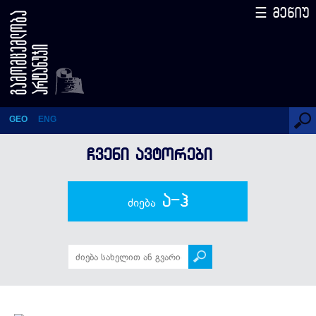
☰ მენიუ
გელა (გიორგი) საითიძე
GEO
ENG
ᲩᲕᲔᲜᲘ ᲐᲕᲢᲝᲠᲔᲑᲘ
ა-ჰ
ძიება