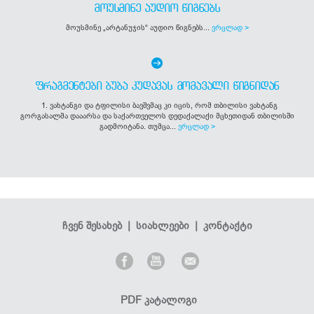
ᲛᲝᲣᲡᲛᲘᲜᲔ ᲐᲣᲓᲘᲝ ᲬᲘᲒᲜᲔᲑᲡ
მოუსმინე „არტანუჯის“ აუდიო წიგნებს...
ვრცლად >
ᲤᲠᲐᲒᲛᲔᲜᲢᲔᲑᲘ ᲑᲣᲑᲐ ᲙᲣᲓᲐᲕᲐᲡ ᲛᲝᲛᲐᲕᲐᲚᲘ ᲬᲘᲒᲜᲘᲓᲐᲜ
1. ვახტანგი და ტფილისი ბავშვმაც კი იცის, რომ თბილისი ვახტანგ
გორგასალმა დააარსა და საქართველოს დედაქალაქი მცხეთიდან თბილისში
გადმოიტანა. თუმცა...
ვრცლად >
ჩვენ შესახებ
|
სიახლეები
|
კონტაქტი
PDF კატალოგი