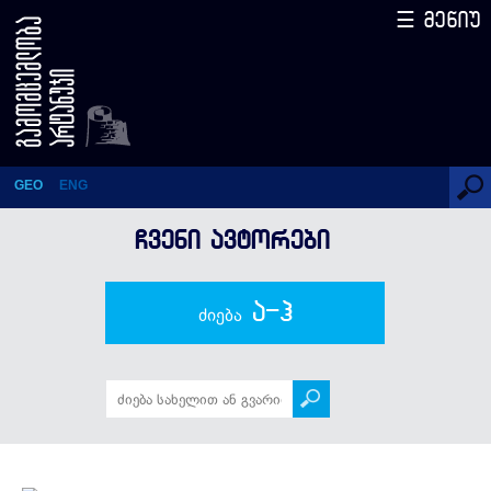
☰ მენიუ
ნიკოლოზ თევზაძე
GEO
ENG
ᲩᲕᲔᲜᲘ ᲐᲕᲢᲝᲠᲔᲑᲘ
ა-ჰ
ძიება