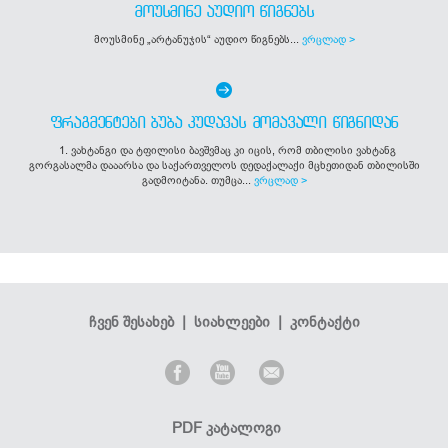
ᲛᲝᲣᲡᲛᲘᲜᲔ ᲐᲣᲓᲘᲝ ᲬᲘᲒᲜᲔᲑᲡ
მოუსმინე „არტანუჯის“ აუდიო წიგნებს...
ვრცლად >
ᲤᲠᲐᲒᲛᲔᲜᲢᲔᲑᲘ ᲑᲣᲑᲐ ᲙᲣᲓᲐᲕᲐᲡ ᲛᲝᲛᲐᲕᲐᲚᲘ ᲬᲘᲒᲜᲘᲓᲐᲜ
1. ვახტანგი და ტფილისი ბავშვმაც კი იცის, რომ თბილისი ვახტანგ
გორგასალმა დააარსა და საქართველოს დედაქალაქი მცხეთიდან თბილისში
გადმოიტანა. თუმცა...
ვრცლად >
ჩვენ შესახებ
|
სიახლეები
|
კონტაქტი
PDF კატალოგი