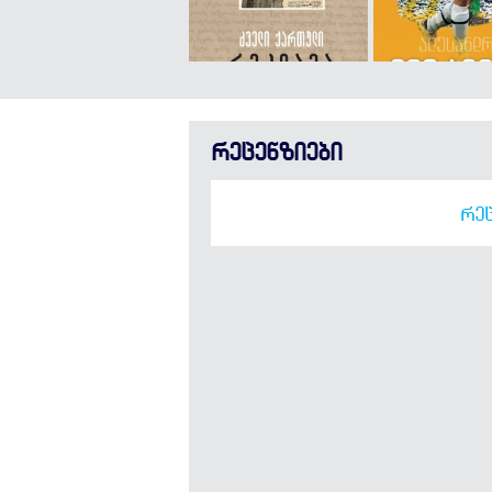
რეცენზიები
ᲠᲔᲪ