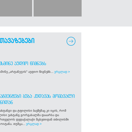
თავაზებები
ᲣᲡᲛᲘᲜᲔ ᲐᲣᲓᲘᲝ ᲬᲘᲒᲜᲔᲑᲡ
მინე „არტანუჯის“ აუდიო წიგნებს...
ვრცლად >
ᲐᲒᲛᲔᲜᲢᲔᲑᲘ ᲑᲣᲑᲐ ᲙᲣᲓᲐᲕᲐᲡ ᲛᲝᲛᲐᲕᲐᲚᲘ
ᲒᲜᲘᲓᲐᲜ
ახტანგი და ტფილისი ბავშვმაც კი იცის, რომ
ლისი ვახტანგ გორგასალმა დააარსა და
ართველოს დედაქალაქი მცხეთიდან თბილისში
ოიტანა. თუმცა...
ვრცლად >