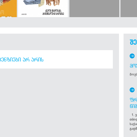
შე
ᲔᲜᲖᲘᲔᲑᲘ ᲐᲠ ᲐᲠᲘᲡ
ᲛᲝ
მოუს
ᲤᲠ
ᲬᲘ
1. ვ
თბი
საქ
გადმ