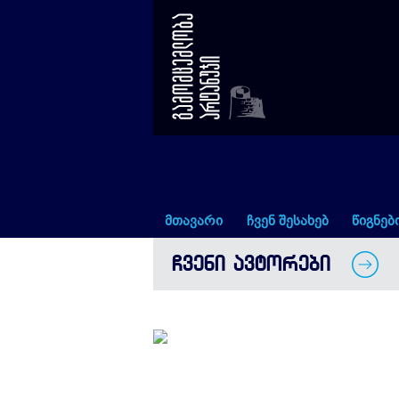
გიორგი ჭეიშვილი
მთავარი
ჩვენ შესახებ
წიგნებ
ᲩᲕᲔᲜᲘ ᲐᲕᲢᲝᲠᲔᲑᲘ