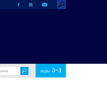
ა-ჰ
ძიება