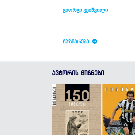
გიორგი ჭეიშვილი
ᲒᲐᲖᲘᲐᲠᲔᲑᲐ
ავტორის წიგნები