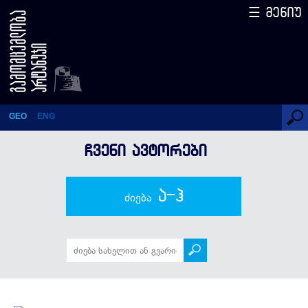
☰ მენიუ
შარლ ბოდლერი
GEO
ENG
ᲩᲕᲔᲜᲘ ᲐᲕᲢᲝᲠᲔᲑᲘ
ა-ჰ
ძიება