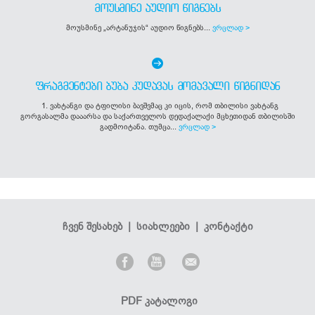
ᲛᲝᲣᲡᲛᲘᲜᲔ ᲐᲣᲓᲘᲝ ᲬᲘᲒᲜᲔᲑᲡ
მოუსმინე „არტანუჯის“ აუდიო წიგნებს...
ვრცლად >
ᲤᲠᲐᲒᲛᲔᲜᲢᲔᲑᲘ ᲑᲣᲑᲐ ᲙᲣᲓᲐᲕᲐᲡ ᲛᲝᲛᲐᲕᲐᲚᲘ ᲬᲘᲒᲜᲘᲓᲐᲜ
1. ვახტანგი და ტფილისი ბავშვმაც კი იცის, რომ თბილისი ვახტანგ
გორგასალმა დააარსა და საქართველოს დედაქალაქი მცხეთიდან თბილისში
გადმოიტანა. თუმცა...
ვრცლად >
ჩვენ შესახებ
|
სიახლეები
|
კონტაქტი
PDF კატალოგი