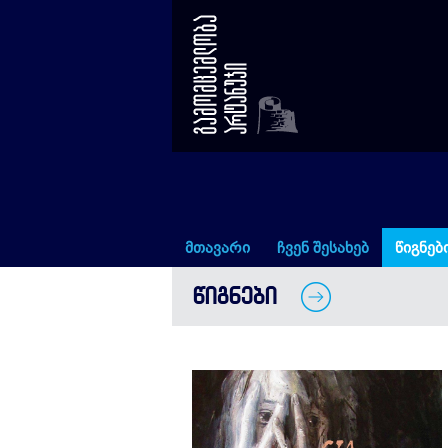
ფერწერა
მთავარი
ჩვენ შესახებ
წიგნებ
ᲬᲘᲒᲜᲔᲑᲘ