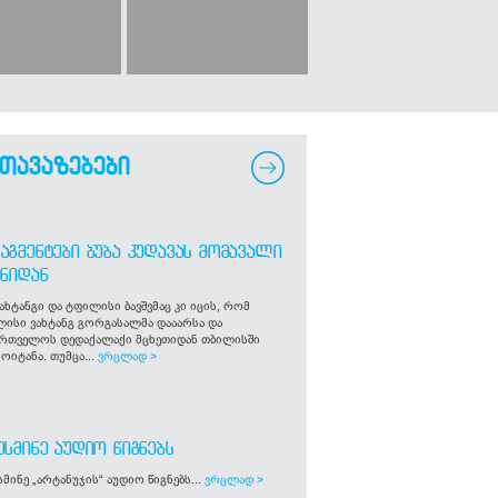
თავაზებები
ᲐᲒᲛᲔᲜᲢᲔᲑᲘ ᲑᲣᲑᲐ ᲙᲣᲓᲐᲕᲐᲡ ᲛᲝᲛᲐᲕᲐᲚᲘ
ᲒᲜᲘᲓᲐᲜ
ახტანგი და ტფილისი ბავშვმაც კი იცის, რომ
ლისი ვახტანგ გორგასალმა დააარსა და
ართველოს დედაქალაქი მცხეთიდან თბილისში
ოიტანა. თუმცა...
ვრცლად >
ᲣᲡᲛᲘᲜᲔ ᲐᲣᲓᲘᲝ ᲬᲘᲒᲜᲔᲑᲡ
მინე „არტანუჯის“ აუდიო წიგნებს...
ვრცლად >