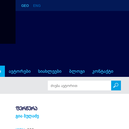
GEO
ENG
ი
ავტორები
სიახლეები
ბლოგი
კონტაქტი
ᲤᲔᲠᲬᲔᲠᲐ
გია ბუღაძე