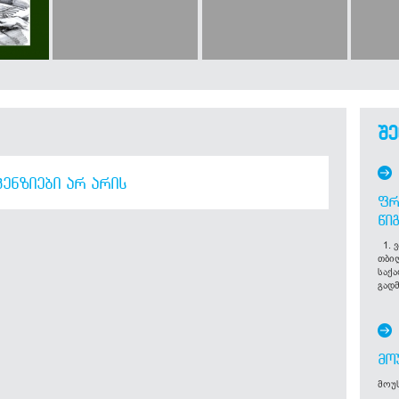
შე
ᲔᲜᲖᲘᲔᲑᲘ ᲐᲠ ᲐᲠᲘᲡ
ᲤᲠ
ᲬᲘ
1. ვ
თბი
საქ
გადმ
ᲛᲝ
მოუს