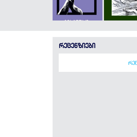
რეცენზიები
ᲠᲔᲪ