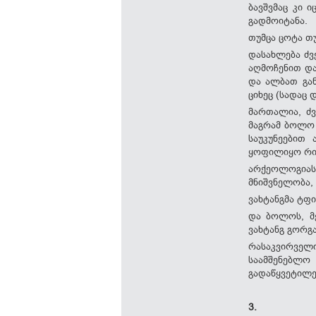
ბავშვმაც კი 
გადმოიტანა.
თუმცა ცოტა თ
დასახლება ძვ
აღმოჩენით და
და ალბათ გან
ციხეც (სადაც 
მართალია, ძვ
მაგრამ ბოლო 
საუკუნეებით
ყოფილიყო რიგ
არქეოლოგიას 
მნიშვნელობა,
ვახტანგმა ტფ
და ბოლოს, მ
ვახტანგ გორგ
რასაკვირველ
საამშენებლ
გადაწყვეტილე
3.