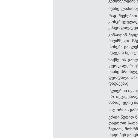
გაძლიერების 
ივანე ლიპარი
რაც შეეხებათ
კონკრეტულა
კმაყოფილდებ
ვინაიდან მეფ
მივიჩნევთ. მ
ქონება-გავლე
მეფეთა მემატ
საქმე ის გახ
ფეოდალურ ეპო
მაინც პრობლე
ფეოდალი არ ე
დაუშვებს).
ძლიერნი იყვნ
არ შეტაკებოდ
მხრივ, ვერც 
ისტორიას გამ
ერთი წუთით წ
დაედოთ სათავ
ზედაო, მოსრნ
მეფობენ განც