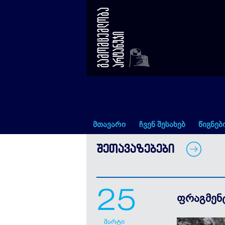
ფრაგმენტები ბუბა კუდავას 
მთავარი
ჩვენ შესახებ
წიგნებ
ᲨᲔᲗᲐᲕᲐᲖᲔᲑᲔᲑᲘ
25
ფრაგმენტ
მარტი