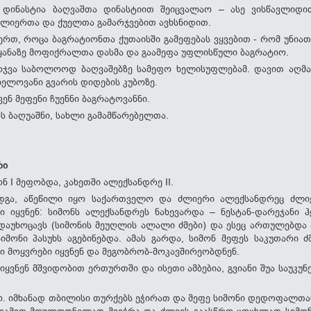
 დინასტია ბაღვაშთა დინასტიით შეიცვალაო – ასე ვისწავლიდ
ძლიერთა და ქუელთა გამარჯვებით ავხსნიდით.
წერთ, როცა ბაგრატიონთა ქუთაისში გამეფებას ვყვებით - რომ უნია
ეყანაზე მოფიქრალთა დასმა და გაამეფა უფლისწული ბაგრატიო.
რჯვა საბოლოოდ ბაღვაშებზე სამეფო ხელისუფლებამ. დავით აღმ
ელოვანი გვარის დიდების კუბოზე.
ვენ მეფენი ჩუენნი ბაგრატოვანნი.
ს ბაღუაშნი, სახლი გამამწარებელთა.
რი
 I მეფობდა, კახეთში ალექსანდრე II.
დგა, აწეწილი იყო საქართველო და ძლიერი ალექსანდრეც ძლიე
ი იყვნენ: სიმონს ალექსანდრეს ნახევარდა – ნესტან-დარეჯანი 
 დაუხოცავს (სიმონის მეუღლის ალალი ძმები) და ესეც ართულებდა
იმონი პასუხს აგებინებდა. ამას გარდა, სიმონ მეფეს საკუთარი 
ი მოყვრები იყვნენ და მეგობრობ-მოკავშირეობდნენ.
იყვნენ მშვიდობით ერთურთში და ისეთი ამბებია, გვიანი შუა საუკუ
ო. იმხანად თბილისი თურქებს ეჭირათ და მეფე სიმონი დედოფალთა
ღამით მოულოდნელად მიეჭრა და ძლივს გაასწრო ცოცხლად სიმონმ