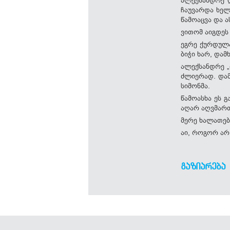
ჩაუვარდა ხელ
წამოაცვა და 
ვითომ აიგდეს
ეგრე ქურდულა
ბიჭი ხარ, და
ალექსანდრე „
ძლიერად. დამ
სიმონმა.
წამოასხა ეს 
აღარ აღვმართ
მერე ხალათებ
აი, როგორ არ
ᲒᲐᲖᲘᲐᲠᲔᲑᲐ