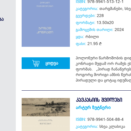
ISBN:
978-9941-513-12-1
კატეგორია:
თარგმანები
,
სხვ
გვერდები:
228
ᲖᲐ
ფორმატი:
13.50x20
გამოცემის თარიღი:
2024
ყდა:
რბილი
ფასი:
21.95
პოლონური წარმოშობის დიდ
ყიდვა
კონრადი მუდამ ორ რამეს ე
ფორმას. „პირად ჩანაწერებზ
როგორც მორიგი ამბის წერას
პირადული და ცოტაც იდუმალ
ᲙᲐᲕᲙᲐᲡᲘᲘᲡ ᲨᲕᲘᲚᲔᲑᲘ
არტურ ზუტნერი
ISBN:
978-9941-504-88-4
კატეგორია:
სხვა კლასიკა