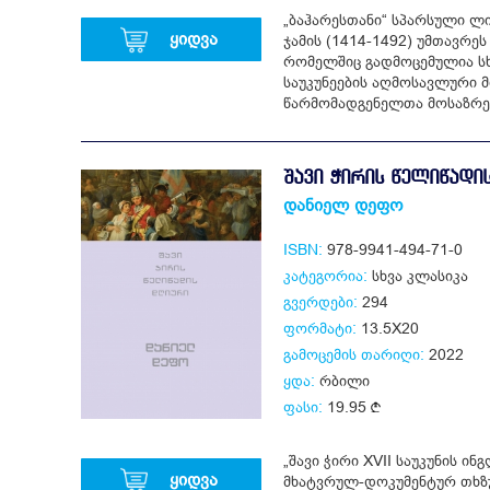
„ბაჰარესთანი“ სპარსული ლ
ყიდვა
ჯამის (1414-1492) უმთავრ
რომელშიც გადმოცემულია სხვ
საუკუნეების აღმოსავლური 
წარმომადგენელთა მოსაზრებ
ᲨᲐᲕᲘ ᲭᲘᲠᲘᲡ ᲬᲔᲚᲘᲬᲐᲓᲘ
დანიელ დეფო
ISBN:
978-9941-494-71-0
კატეგორია:
სხვა კლასიკა
გვერდები:
294
ფორმატი:
13.5X20
გამოცემის თარიღი:
2022
ყდა:
რბილი
ფასი:
19.95
„შავი ჭირი XVII საუკუნის ი
ყიდვა
მხატვრულ-დოკუმენტურ თხზ