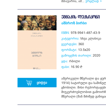
მთავარია, ამ...
ვრცლად >
ᲔᲨᲛᲐᲙᲘᲡ ᲚᲔᲥᲡᲘᲙᲝᲜᲘ
ამბროზ ბირსი
ISBN:
978-9941-487-43-9
კატეგორია:
სხვა კლასიკა
გვერდები:
360
ფორმატი:
13.5x20
გამოცემის თარიღი:
2020
ყდა:
რბილი
ფასი:
16.90
ამერიკელი მწერალი და ჟურ
ყიდვა
1914) სატირული და საშინე
ცნობილი. მისი რეპორტაჟებ
მიუკერძოებლობით გამოირჩ
მწერალი (მან მძიმედ განიც