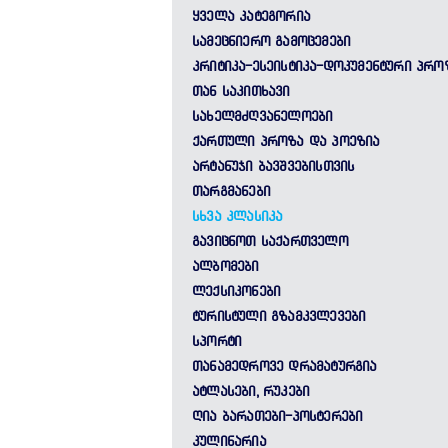
ᲧᲕᲔᲚᲐ ᲙᲐᲢᲔᲒᲝᲠᲘᲐ
ᲡᲐᲛᲔᲪᲜᲘᲔᲠᲝ ᲒᲐᲛᲝᲪᲔᲛᲔᲑᲘ
ᲙᲠᲘᲢᲘᲙᲐ-ᲔᲡᲔᲘᲡᲢᲘᲙᲐ-ᲓᲝᲙᲣᲛᲔᲜᲢᲣᲠᲘ ᲞᲠᲝ
ᲗᲐᲜ ᲡᲐᲙᲘᲗᲮᲐᲕᲘ
ᲡᲐᲮᲔᲚᲛᲫᲦᲕᲐᲜᲔᲚᲝᲔᲑᲘ
ᲥᲐᲠᲗᲣᲚᲘ ᲞᲠᲝᲖᲐ ᲓᲐ ᲞᲝᲔᲖᲘᲐ
ᲐᲠᲢᲐᲜᲣᲯᲘ ᲑᲐᲕᲨᲕᲔᲑᲘᲡᲗᲕᲘᲡ
ᲗᲐᲠᲒᲛᲐᲜᲔᲑᲘ
ᲡᲮᲕᲐ ᲙᲚᲐᲡᲘᲙᲐ
ᲒᲐᲕᲘᲪᲜᲝᲗ ᲡᲐᲥᲐᲠᲗᲕᲔᲚᲝ
ᲐᲚᲑᲝᲛᲔᲑᲘ
ᲚᲔᲥᲡᲘᲙᲝᲜᲔᲑᲘ
ᲢᲣᲠᲘᲡᲢᲣᲚᲘ ᲒᲖᲐᲛᲙᲕᲚᲔᲕᲔᲑᲘ
ᲡᲞᲝᲠᲢᲘ
ᲗᲐᲜᲐᲛᲔᲓᲠᲝᲕᲔ ᲓᲠᲐᲛᲐᲢᲣᲠᲒᲘᲐ
ᲐᲢᲚᲐᲡᲔᲑᲘ, ᲠᲣᲙᲔᲑᲘ
ᲦᲘᲐ ᲑᲐᲠᲐᲗᲔᲑᲘ-ᲞᲝᲡᲢᲔᲠᲔᲑᲘ
ᲙᲣᲚᲘᲜᲐᲠᲘᲐ