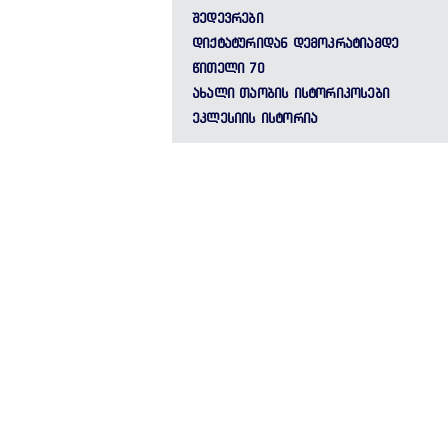
ᲨᲔᲓᲔᲕᲠᲔᲑᲘ
ᲓᲘᲥᲢᲐᲢᲣᲠᲘᲓᲐᲜ ᲓᲔᲛᲝᲙᲠᲐᲢᲘᲐᲛᲓᲔ
ᲬᲘᲗᲔᲚᲘ 70
ᲐᲮᲐᲚᲘ ᲗᲐᲝᲑᲘᲡ ᲘᲡᲢᲝᲠᲘᲙᲝᲡᲔᲑᲘ
ᲔᲙᲚᲔᲡᲘᲘᲡ ᲘᲡᲢᲝᲠᲘᲐ