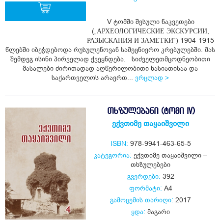
V ტომში შესული ნაკვეთები
(„АРХЕОЛОГИЧЕСКИЕ ЭКСКУРСИИ,
ყიდვა
РАЗЫСКАНИЯ И ЗАМЕТКИ“) 1904-1915
წლებში იბეჭდებოდა რუსულენოვან სამეცნიერო კრებულებში. მას
შემდეგ ისინი პირველად ქვეყნდება. სიძველეთმცოდნეობითი
მასალები ძირითადად აღწერილობითი ხასიათისაა და
საქართველოს არაერთ...
ვრცლად >
ᲗᲮᲖᲣᲚᲔᲑᲐᲜᲘ (ᲢᲝᲛᲘ IV)
ექვთიმე თაყაიშვილი
ISBN:
978-9941-463-65-5
კატეგორია:
ექვთიმე თაყაიშვილი –
თხზულებები
გვერდები:
392
ფორმატი:
A4
გამოცემის თარიღი:
2017
ყდა:
მაგარი