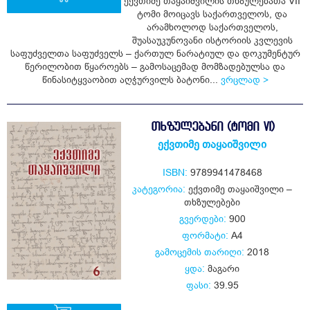
ექვთიმე თაყაიშვილის თხზულებათა VII
ტომი მოიცავს საქართველოს, და
არამხოლოდ საქართველოს,
ყიდვა
შუასაუკუნოვანი ისტორიის კვლევის
საფუძველთა საფუძველს – ქართულ ნარატიულ და დოკუმენტურ
წერილობით წყაროებს – გამოსაცემად მომზადებულსა და
წინასიტყვაობით აღჭურვილს ბატონი...
ვრცლად >
ᲗᲮᲖᲣᲚᲔᲑᲐᲜᲘ (ᲢᲝᲛᲘ VI)
ექვთიმე თაყაიშვილი
ISBN:
9789941478468
კატეგორია:
ექვთიმე თაყაიშვილი –
თხზულებები
გვერდები:
900
ფორმატი:
A4
გამოცემის თარიღი:
2018
ყდა:
მაგარი
ფასი:
39.95