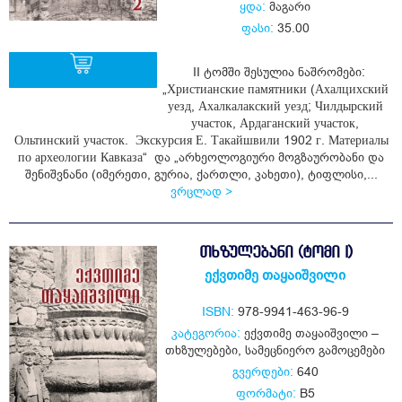
ყდა:
მაგარი
ფასი:
35.00
II ტომში შესულია ნაშრომები:
„Христианские памятники (Ахалцихский
уезд, Ахалкалакский уезд; Чилдырский
ყიდვა
участок, Ардаганский участок,
Ольтинский участок. Экскурсия Е. Такайшвили 1902 г. Материалы
по археологии Кавказа“ და „არხეოლოგიური მოგზაურობანი და
შენიშვნანი (იმერეთი, გურია, ქართლი, კახეთი), ტიფლისი,...
ვრცლად >
ᲗᲮᲖᲣᲚᲔᲑᲐᲜᲘ (ᲢᲝᲛᲘ I)
ექვთიმე თაყაიშვილი
ISBN:
978-9941-463-96-9
კატეგორია:
ექვთიმე თაყაიშვილი –
თხზულებები
,
სამეცნიერო გამოცემები
გვერდები:
640
ფორმატი:
B5