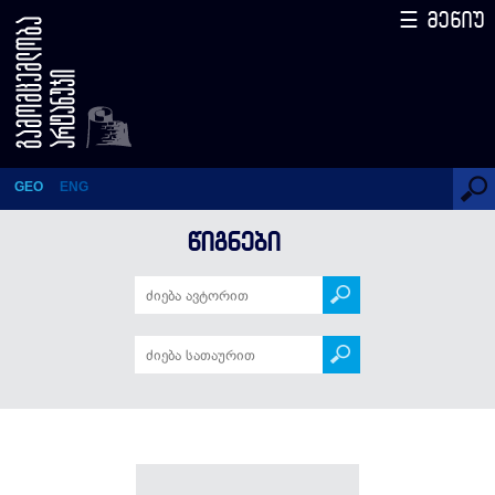
☰ მენიუ
წიგნები
GEO
ENG
ᲬᲘᲒᲜᲔᲑᲘ