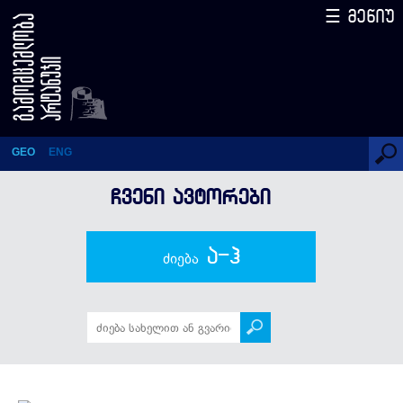
☰ მენიუ
გია ბუღაძე
GEO
ENG
ᲩᲕᲔᲜᲘ ᲐᲕᲢᲝᲠᲔᲑᲘ
ა-ჰ
ძიება