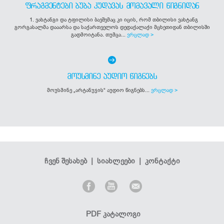
ᲤᲠᲐᲒᲛᲔᲜᲢᲔᲑᲘ ᲑᲣᲑᲐ ᲙᲣᲓᲐᲕᲐᲡ ᲛᲝᲛᲐᲕᲐᲚᲘ ᲬᲘᲒᲜᲘᲓᲐᲜ
1. ვახტანგი და ტფილისი ბავშვმაც კი იცის, რომ თბილისი ვახტანგ
გორგასალმა დააარსა და საქართველოს დედაქალაქი მცხეთიდან თბილისში
გადმოიტანა. თუმცა...
ვრცლად >
ᲛᲝᲣᲡᲛᲘᲜᲔ ᲐᲣᲓᲘᲝ ᲬᲘᲒᲜᲔᲑᲡ
მოუსმინე „არტანუჯის“ აუდიო წიგნებს...
ვრცლად >
ჩვენ შესახებ
|
სიახლეები
|
კონტაქტი
PDF კატალოგი