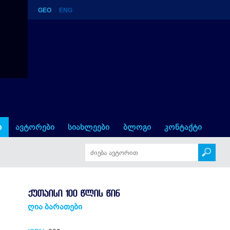
GEO
ENG
ი
ავტორები
სიახლეები
ბლოგი
კონტაქტი
ᲥᲣᲗᲐᲘᲡᲘ 100 ᲬᲚᲘᲡ ᲬᲘᲜ
ღია ბარათები