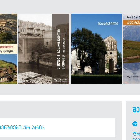
შე
ᲔᲜᲖᲘᲔᲑᲘ ᲐᲠ ᲐᲠᲘᲡ
ᲤᲠ