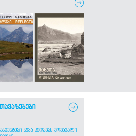
თავაზებები
ᲐᲒᲛᲔᲜᲢᲔᲑᲘ ᲑᲣᲑᲐ ᲙᲣᲓᲐᲕᲐᲡ ᲛᲝᲛᲐᲕᲐᲚᲘ