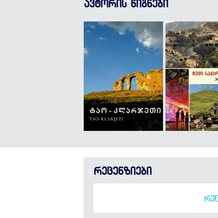
ავტორის წიგნები
რეცენზიები
ᲠᲔᲪ