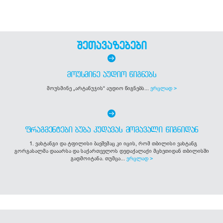
შეთავაზებები
ᲛᲝᲣᲡᲛᲘᲜᲔ ᲐᲣᲓᲘᲝ ᲬᲘᲒᲜᲔᲑᲡ
მოუსმინე „არტანუჯის“ აუდიო წიგნებს...
ვრცლად >
ᲤᲠᲐᲒᲛᲔᲜᲢᲔᲑᲘ ᲑᲣᲑᲐ ᲙᲣᲓᲐᲕᲐᲡ ᲛᲝᲛᲐᲕᲐᲚᲘ ᲬᲘᲒᲜᲘᲓᲐᲜ
1. ვახტანგი და ტფილისი ბავშვმაც კი იცის, რომ თბილისი ვახტანგ
გორგასალმა დააარსა და საქართველოს დედაქალაქი მცხეთიდან თბილისში
გადმოიტანა. თუმცა...
ვრცლად >