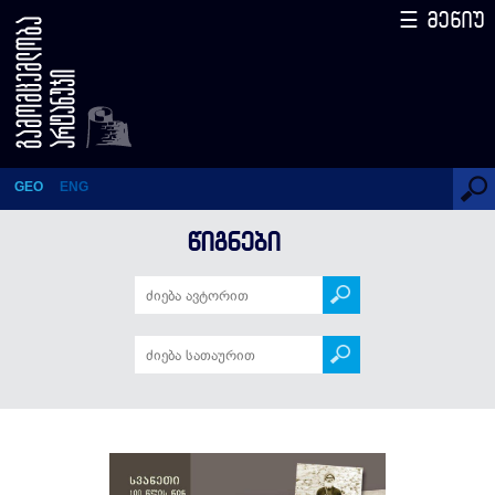
☰ მენიუ
სვანეთი 100 წლის წინ
GEO
ENG
ᲬᲘᲒᲜᲔᲑᲘ