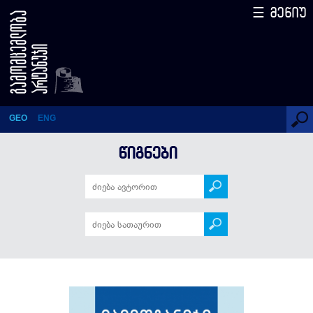
☰ მენიუ
დავითგარეჯი – ისტორია და
პოლემიკა
GEO
ENG
ᲬᲘᲒᲜᲔᲑᲘ