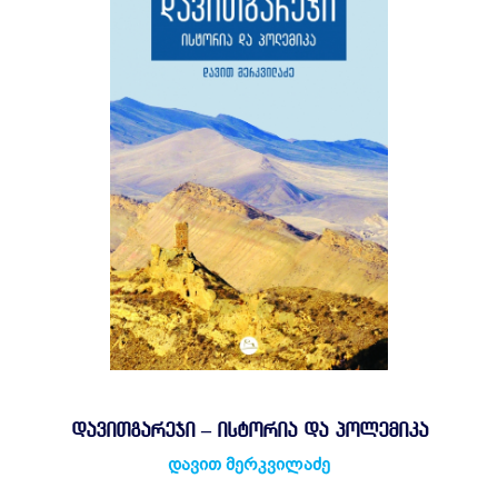
ᲓᲐᲕᲘᲗᲒᲐᲠᲔᲯᲘ – ᲘᲡᲢᲝᲠᲘᲐ ᲓᲐ ᲞᲝᲚᲔᲛᲘᲙᲐ
დავით მერკვილაძე