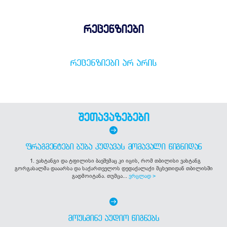
რეცენზიები
ᲠᲔᲪᲔᲜᲖᲘᲔᲑᲘ ᲐᲠ ᲐᲠᲘᲡ
შეთავაზებები
ᲤᲠᲐᲒᲛᲔᲜᲢᲔᲑᲘ ᲑᲣᲑᲐ ᲙᲣᲓᲐᲕᲐᲡ ᲛᲝᲛᲐᲕᲐᲚᲘ ᲬᲘᲒᲜᲘᲓᲐᲜ
1. ვახტანგი და ტფილისი ბავშვმაც კი იცის, რომ თბილისი ვახტანგ
გორგასალმა დააარსა და საქართველოს დედაქალაქი მცხეთიდან თბილისში
გადმოიტანა. თუმცა...
ვრცლად >
ᲛᲝᲣᲡᲛᲘᲜᲔ ᲐᲣᲓᲘᲝ ᲬᲘᲒᲜᲔᲑᲡ