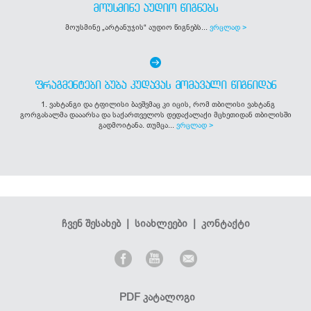
ᲛᲝᲣᲡᲛᲘᲜᲔ ᲐᲣᲓᲘᲝ ᲬᲘᲒᲜᲔᲑᲡ
მოუსმინე „არტანუჯის“ აუდიო წიგნებს...
ვრცლად >
ᲤᲠᲐᲒᲛᲔᲜᲢᲔᲑᲘ ᲑᲣᲑᲐ ᲙᲣᲓᲐᲕᲐᲡ ᲛᲝᲛᲐᲕᲐᲚᲘ ᲬᲘᲒᲜᲘᲓᲐᲜ
1. ვახტანგი და ტფილისი ბავშვმაც კი იცის, რომ თბილისი ვახტანგ
გორგასალმა დააარსა და საქართველოს დედაქალაქი მცხეთიდან თბილისში
გადმოიტანა. თუმცა...
ვრცლად >
ჩვენ შესახებ
|
სიახლეები
|
კონტაქტი
PDF კატალოგი