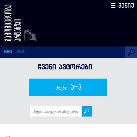
☰ მენიუ
დავით მერკვილაძე
GEO
ENG
ᲩᲕᲔᲜᲘ ᲐᲕᲢᲝᲠᲔᲑᲘ
ა-ჰ
ძიება