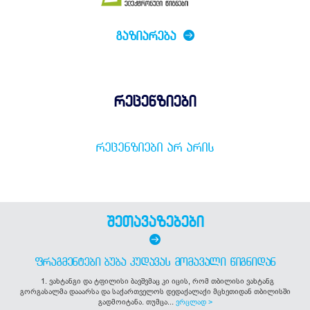
ᲒᲐᲖᲘᲐᲠᲔᲑᲐ
რეცენზიები
ᲠᲔᲪᲔᲜᲖᲘᲔᲑᲘ ᲐᲠ ᲐᲠᲘᲡ
შეთავაზებები
ᲤᲠᲐᲒᲛᲔᲜᲢᲔᲑᲘ ᲑᲣᲑᲐ ᲙᲣᲓᲐᲕᲐᲡ ᲛᲝᲛᲐᲕᲐᲚᲘ ᲬᲘᲒᲜᲘᲓᲐᲜ
1. ვახტანგი და ტფილისი ბავშვმაც კი იცის, რომ თბილისი ვახტანგ
გორგასალმა დააარსა და საქართველოს დედაქალაქი მცხეთიდან თბილისში
გადმოიტანა. თუმცა...
ვრცლად >