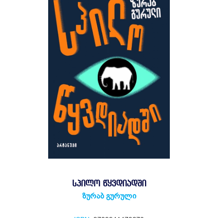
ᲡᲞᲘᲚᲝ ᲬᲧᲕᲓᲘᲐᲓᲨᲘ
ზურაბ გურული