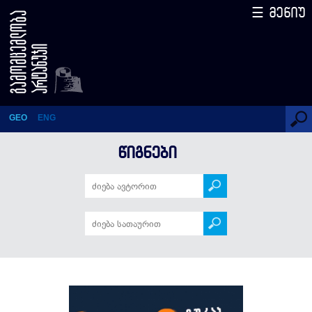
☰ მენიუ
სპილო წყვდიადში
GEO
ENG
ᲬᲘᲒᲜᲔᲑᲘ