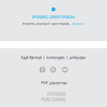
ᲛᲝᲣᲡᲛᲘᲜᲔ ᲐᲣᲓᲘᲝ ᲬᲘᲒᲜᲔᲑᲡ
მოუსმინე „არტანუჯის“ აუდიო წიგნებს...
ვრცლად >
ჩვენ შესახებ
|
სიახლეები
|
კონტაქტი
PDF კატალოგი