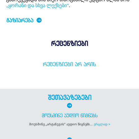
„ყორანი და სხვა ლექსები“
.
ᲒᲐᲖᲘᲐᲠᲔᲑᲐ
რეცენზიები
ᲠᲔᲪᲔᲜᲖᲘᲔᲑᲘ ᲐᲠ ᲐᲠᲘᲡ
შეთავაზებები
ᲛᲝᲣᲡᲛᲘᲜᲔ ᲐᲣᲓᲘᲝ ᲬᲘᲒᲜᲔᲑᲡ
მოუსმინე „არტანუჯის“ აუდიო წიგნებს...
ვრცლად >