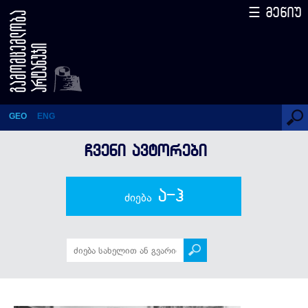
☰ მენიუ
ზურაბ გურული
GEO
ENG
ᲩᲕᲔᲜᲘ ᲐᲕᲢᲝᲠᲔᲑᲘ
ა-ჰ
ძიება