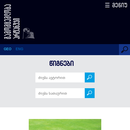
☰ მენიუ
Тетрадь (РУССКИЙ ЯЗЫК) -
ს I
GEO
ENG
ᲬᲘᲒᲜᲔᲑᲘ