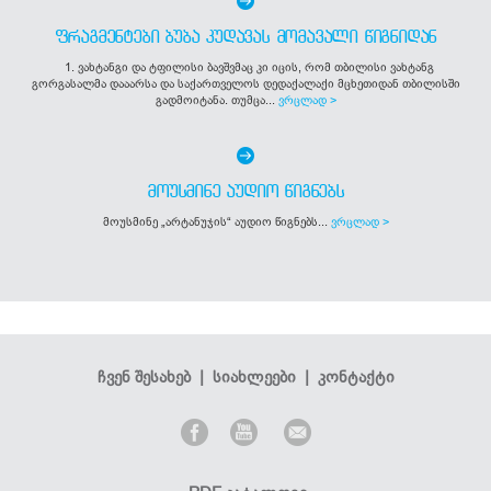
ᲤᲠᲐᲒᲛᲔᲜᲢᲔᲑᲘ ᲑᲣᲑᲐ ᲙᲣᲓᲐᲕᲐᲡ ᲛᲝᲛᲐᲕᲐᲚᲘ ᲬᲘᲒᲜᲘᲓᲐᲜ
1. ვახტანგი და ტფილისი ბავშვმაც კი იცის, რომ თბილისი ვახტანგ
გორგასალმა დააარსა და საქართველოს დედაქალაქი მცხეთიდან თბილისში
გადმოიტანა. თუმცა...
ვრცლად >
ᲛᲝᲣᲡᲛᲘᲜᲔ ᲐᲣᲓᲘᲝ ᲬᲘᲒᲜᲔᲑᲡ
მოუსმინე „არტანუჯის“ აუდიო წიგნებს...
ვრცლად >
ჩვენ შესახებ
|
სიახლეები
|
კონტაქტი