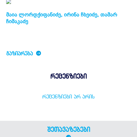
მაია ლორდქიფანიძე, ირინა ჩხეიძე, თამარ
ჩიმაკაძე
ᲒᲐᲖᲘᲐᲠᲔᲑᲐ
რეცენზიები
ᲠᲔᲪᲔᲜᲖᲘᲔᲑᲘ ᲐᲠ ᲐᲠᲘᲡ
შეთავაზებები