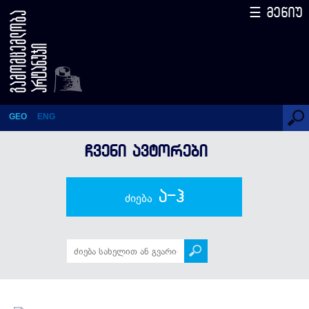
☰ მენიუ
მაია ლორდქიფანიძე, ირინა
ჩხეიძე, თამარ ჩიმაკაძე
GEO
ENG
ᲩᲕᲔᲜᲘ ᲐᲕᲢᲝᲠᲔᲑᲘ
ა-ჰ
ძიება