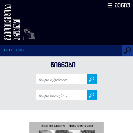
☰ მენიუ
ზღვარზე
GEO
ENG
ᲬᲘᲒᲜᲔᲑᲘ