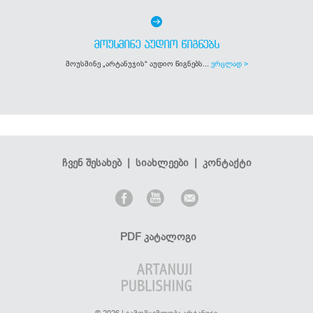
ᲛᲝᲣᲡᲛᲘᲜᲔ ᲐᲣᲓᲘᲝ ᲬᲘᲒᲜᲔᲑᲡ
მოუსმინე „არტანუჯის“ აუდიო წიგნებს...
ვრცლად >
ჩვენ შესახებ
|
სიახლეები
|
კონტაქტი
PDF კატალოგი