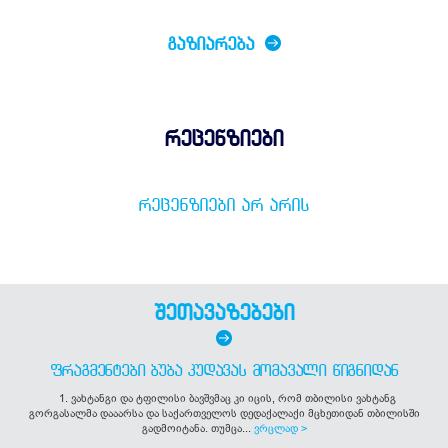
ᲒᲐᲖᲘᲐᲠᲔᲑᲐ
რეცენზიები
ᲠᲔᲪᲔᲜᲖᲘᲔᲑᲘ ᲐᲠ ᲐᲠᲘᲡ
შეთავაზებები
ᲤᲠᲐᲒᲛᲔᲜᲢᲔᲑᲘ ᲑᲣᲑᲐ ᲙᲣᲓᲐᲕᲐᲡ ᲛᲝᲛᲐᲕᲐᲚᲘ ᲬᲘᲒᲜᲘᲓᲐᲜ
1. ვახტანგი და ტფილისი ბავშვმაც კი იცის, რომ თბილისი ვახტანგ
გორგასალმა დააარსა და საქართველოს დედაქალაქი მცხეთიდან თბილისში
გადმოიტანა. თუმცა...
ვრცლად >