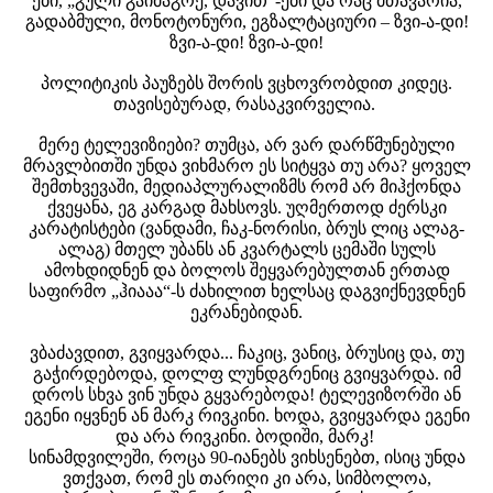
ები, „გული გაიმაგრე, დავით“-ები და რაც მთავარია,
გადაბმული, მონოტონური, ეგზალტაციური – ზვი-ა-დი!
ზვი-ა-დი! ზვი-ა-დი!
პოლიტიკის პაუზებს შორის ვცხოვრობდით კიდეც.
თავისებურად, რასაკვირველია.
მერე ტელევიზიები? თუმცა, არ ვარ დარწმუნებული
მრავლ­ბითში უნდა ვიხმარო ეს სიტყვა თუ არა? ყოველ
შემთხვევაში, მედიაპლურალიზმს რომ არ მიჰქონდა
ქვეყანა, ეგ კარგად მახსოვს. უღმერთოდ ძერსკი
კარატისტები (ვანდამი, ჩაკ-ნორისი, ბრუს ლიც ალაგ-
ალაგ) მთელ უბანს ან კვარტალს ცემაში სულს
ამოხდიდნენ და ბოლოს შეყვარებულთან ერთად
საფირმო „ჰიააა“-ს ძახილით ხელსაც დაგვიქნევდნენ
ეკრანებიდან.
ვბაძავდით, გვიყვარდა... ჩაკიც, ვანიც, ბრუსიც და, თუ
გაჭირ­დებოდა, დოლფ ლუნდგრენიც გვიყვარდა. იმ
დროს სხვა ვინ უნდა გყვარებოდა! ტელევიზორში ან
ეგენი იყვნენ ან მარკ რივკინი. ხოდა, გვიყვარდა ეგენი
და არა რივკინი. ბოდიში, მარკ!
სინამდვილეში, როცა 90-იანებს ვიხსენებთ, ისიც უნდა
ვთქვათ, რომ ეს თარიღი კი არა, სიმბოლოა,