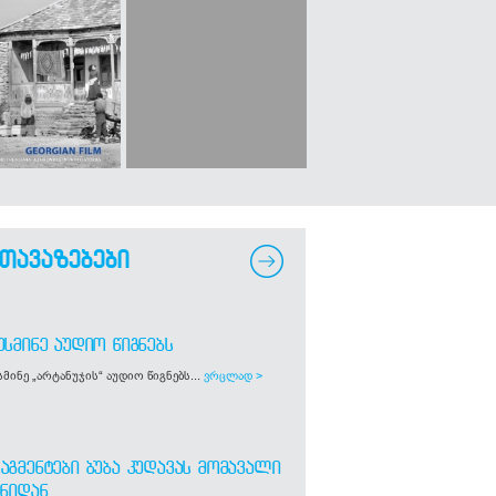
თავაზებები
ᲣᲡᲛᲘᲜᲔ ᲐᲣᲓᲘᲝ ᲬᲘᲒᲜᲔᲑᲡ
მინე „არტანუჯის“ აუდიო წიგნებს...
ვრცლად >
ᲐᲒᲛᲔᲜᲢᲔᲑᲘ ᲑᲣᲑᲐ ᲙᲣᲓᲐᲕᲐᲡ ᲛᲝᲛᲐᲕᲐᲚᲘ
ᲒᲜᲘᲓᲐᲜ