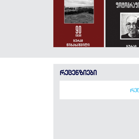
რეცენზიები
ᲠᲔᲪ