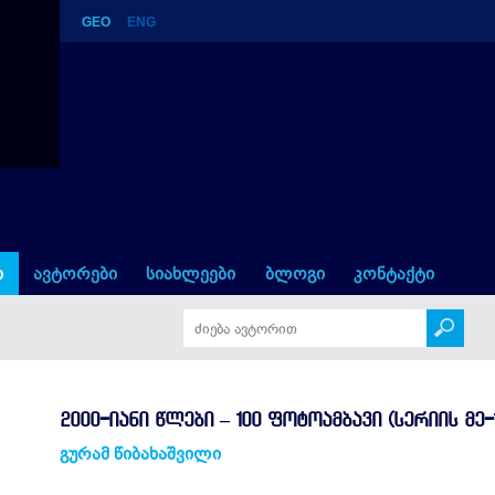
GEO
ENG
მბავი (სერიის მე-15 წიგნი)
ი
ავტორები
სიახლეები
ბლოგი
კონტაქტი
2000-ᲘᲐᲜᲘ ᲬᲚᲔᲑᲘ – 100 ᲤᲝᲢᲝᲐᲛᲑᲐᲕᲘ (ᲡᲔᲠᲘᲘᲡ ᲛᲔ-1
გურამ წიბახაშვილი