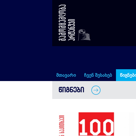
2000-იანი წლები – 100 ფოტოა
მთავარი
ჩვენ შესახებ
წიგნებ
ᲬᲘᲒᲜᲔᲑᲘ