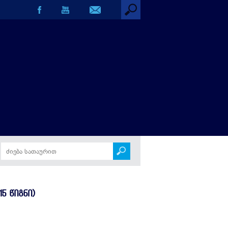
5 ᲬᲘᲒᲜᲘ)