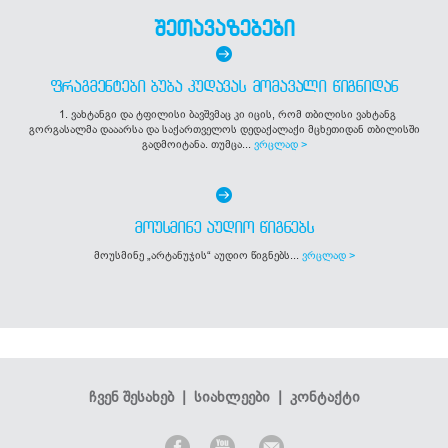
შეთავაზებები
ᲤᲠᲐᲒᲛᲔᲜᲢᲔᲑᲘ ᲑᲣᲑᲐ ᲙᲣᲓᲐᲕᲐᲡ ᲛᲝᲛᲐᲕᲐᲚᲘ ᲬᲘᲒᲜᲘᲓᲐᲜ
1. ვახტანგი და ტფილისი ბავშვმაც კი იცის, რომ თბილისი ვახტანგ
გორგასალმა დააარსა და საქართველოს დედაქალაქი მცხეთიდან თბილისში
გადმოიტანა. თუმცა...
ვრცლად >
ᲛᲝᲣᲡᲛᲘᲜᲔ ᲐᲣᲓᲘᲝ ᲬᲘᲒᲜᲔᲑᲡ
მოუსმინე „არტანუჯის“ აუდიო წიგნებს...
ვრცლად >
ჩვენ შესახებ
|
სიახლეები
|
კონტაქტი