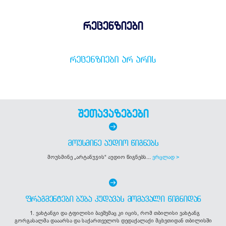
რეცენზიები
ᲠᲔᲪᲔᲜᲖᲘᲔᲑᲘ ᲐᲠ ᲐᲠᲘᲡ
შეთავაზებები
ᲛᲝᲣᲡᲛᲘᲜᲔ ᲐᲣᲓᲘᲝ ᲬᲘᲒᲜᲔᲑᲡ
მოუსმინე „არტანუჯის“ აუდიო წიგნებს...
ვრცლად >
ᲤᲠᲐᲒᲛᲔᲜᲢᲔᲑᲘ ᲑᲣᲑᲐ ᲙᲣᲓᲐᲕᲐᲡ ᲛᲝᲛᲐᲕᲐᲚᲘ ᲬᲘᲒᲜᲘᲓᲐᲜ
1. ვახტანგი და ტფილისი ბავშვმაც კი იცის, რომ თბილისი ვახტანგ
გორგასალმა დააარსა და საქართველოს დედაქალაქი მცხეთიდან თბილისში