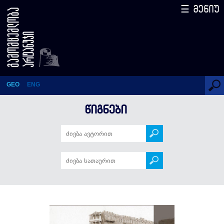
☰ მენიუ
ხიდები საქართველოში
GEO
ENG
ᲬᲘᲒᲜᲔᲑᲘ